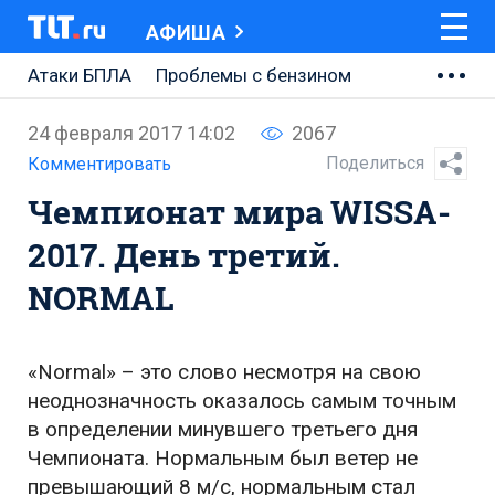
АФИША
Атаки БПЛА
Проблемы с бензином
АВТОВАЗ
24 февраля 2017 14:02
2067
Ремонт Центральной площади
Поделиться
Комментировать
Чемпионат мира WISSA-
Ремонт Обводного шоссе
2017. День третий.
Набережная Тольятти
NORMAL
Неделя Тольятти
«Normal» – это слово несмотря на свою
неоднозначность оказалось самым точным
в определении минувшего третьего дня
Чемпионата. Нормальным был ветер не
превышающий 8 м/с, нормальным стал