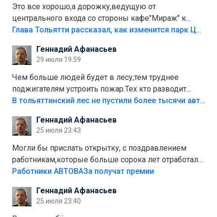
Это все хорошо,а дорожку,ведущую от
центрального входа со стороны кафе"Мираж" к
аттракционам слабо доделать?А то бордюры
Глава Тольятти рассказал, как изменится парк Центрального района
положили,а плитки не хватило,т.к.осенью и зимой
Геннадий Афанасьев
лежала в парке и испортилась.Да еще,видимо,часть
29 июля 19:59
украли.
Чем больше людей будет в лесу,тем труднее
поджигателям устроить пожар.Тех кто разводит
костры,тех надо безбожно штрафовать.Камер полно
В тольяттинский лес не пустили более тысячи автомобилей
стоит,почему водители всё равно едут в лес?
Геннадий Афанасьев
Штрафы мизерные.
25 июля 23:43
Могли бы прислать открытку, с поздравлением
работникам,которые больше сорока лет отработали
на предприятии.
Работники АВТОВАЗа получат премии
Геннадий Афанасьев
25 июля 23:40