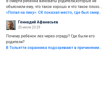
В смерти ребёнка виноваты родители,которые не
объяснили ему, что такое хорошо и что такое плохо!
Лезть через такой забор,верх безумия,есть же
«Попал на пику»: СК показал место, где был смертельно травмирован ребенок в Тольятти
калитка,ворота! Жалко ребёнка,но он сам выбрал
Геннадий Афанасьев
свою судьбу.
25 июля 23:29
Почему ребёнок лез через ограду? Где были его
родители?
В Тольятти охранника подозревают в причинении смерти ребенку