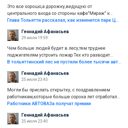
Это все хорошо,а дорожку,ведущую от
центрального входа со стороны кафе"Мираж" к
аттракционам слабо доделать?А то бордюры
Глава Тольятти рассказал, как изменится парк Центрального района
положили,а плитки не хватило,т.к.осенью и зимой
Геннадий Афанасьев
лежала в парке и испортилась.Да еще,видимо,часть
29 июля 19:59
украли.
Чем больше людей будет в лесу,тем труднее
поджигателям устроить пожар.Тех кто разводит
костры,тех надо безбожно штрафовать.Камер полно
В тольяттинский лес не пустили более тысячи автомобилей
стоит,почему водители всё равно едут в лес?
Геннадий Афанасьев
Штрафы мизерные.
25 июля 23:43
Могли бы прислать открытку, с поздравлением
работникам,которые больше сорока лет отработали
на предприятии.
Работники АВТОВАЗа получат премии
Геннадий Афанасьев
25 июля 23:40