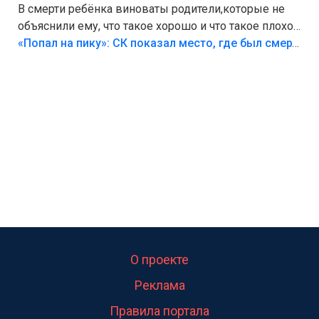
В смерти ребёнка виноваты родители,которые не
объяснили ему, что такое хорошо и что такое плохо!
Лезть через такой забор,верх безумия,есть же
«Попал на пику»: СК показал место, где был смертельно травмирован ребенок в Тольятти
калитка,ворота! Жалко ребёнка,но он сам выбрал
свою судьбу.
О проекте
Реклама
Правила портала