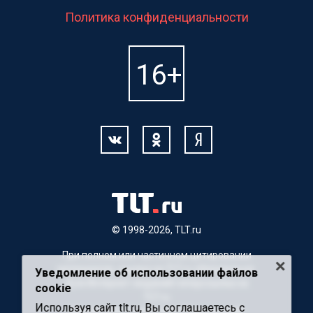
Политика конфиденциальности
© 1998-2026, TLT.ru
При полном или частичном цитировании
материалов, ссылка на TLT.ru обязательна.
Уведомление об использовании файлов
Для Интернет-изданий гиперссылка на
cookie
TLT.ru
Используя сайт tlt.ru, Вы соглашаетесь с
Материалы с пометкой "Партнерский