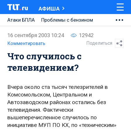
АФИША
Атаки БПЛА
Проблемы с бензином
АВТОВАЗ
16 сентября 2003 10:24
12942
Ремонт Центральной площади
Поделиться
Комментировать
Что случилось с
Ремонт Обводного шоссе
телевидением?
Набережная Тольятти
Неделя Тольятти
Вчера около ста тысяч телезрителей в
Комсомольском, Центральном и
Автозаводском районах остались без
телевидения. Фактически
вышеперечисленное случилось по
инициативе МУП ПО КХ, по «техническим»