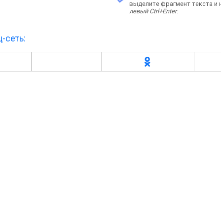
выделите фрагмент текста и
левый Ctrl+Enter
.
-сеть: