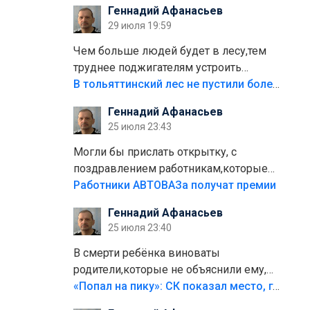
Геннадий Афанасьев
плитки не хватило,т.к.осенью и зимой
29 июля 19:59
лежала в парке и испортилась.Да
еще,видимо,часть украли.
Чем больше людей будет в лесу,тем
труднее поджигателям устроить
пожар.Тех кто разводит костры,тех
В тольяттинский лес не пустили более тысячи автомобилей
надо безбожно штрафовать.Камер
Геннадий Афанасьев
полно стоит,почему водители всё
25 июля 23:43
равно едут в лес? Штрафы мизерные.
Могли бы прислать открытку, с
поздравлением работникам,которые
больше сорока лет отработали на
Работники АВТОВАЗа получат премии
предприятии.
Геннадий Афанасьев
25 июля 23:40
В смерти ребёнка виноваты
родители,которые не объяснили ему,
что такое хорошо и что такое плохо!
«Попал на пику»: СК показал место, где был смертельно травмирован ребенок в Тольятти
Лезть через такой забор,верх