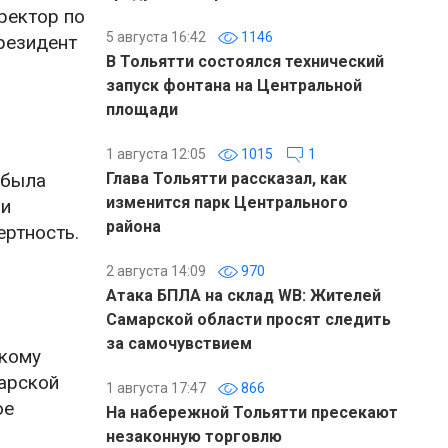
ректор по
5 августа 16:42
1146
резидент
В Тольятти состоялся технический
запуск фонтана на Центральной
площади
1 августа 12:05
1015
1
 была
Глава Тольятти рассказал, как
изменится парк Центрального
 и
района
ертность.
2 августа 14:09
970
Атака БПЛА на склад WB: Жителей
Самарской области просят следить
за самочувствием
акому
арской
1 августа 17:47
866
ое
На набережной Тольятти пресекают
незаконную торговлю