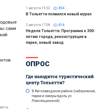
1 августа 15:02
854
В Тольятти появился новый мурал
 родовые
2 августа 17:08
814
ны сами
Неделя Тольятти: Программа к 300-
ский
летию города, реконструкция в
парке, новый завод
ентов.
ОПРОС
Где находится туристический
центр Тольятти?
В Автозаводском районе (набережная,
парки и скверы вдоль ул.
Революционной)
уйста,