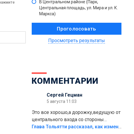
В Центральном районе (Парк,
 нажмите
Центральная площадь, ул. Мира и ул. К.
Маркса)
Просмотреть результаты
КОММЕНТАРИИ
Сергей Гецман
5 августа 11:03
Это все хорошо,а дорожку,ведущую от
центрального входа со стороны
кафе"Мираж" к аттракционам слабо
Глава Тольятти рассказал, как изменится парк Центрального района
доделать?А то бордюры положили,а