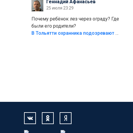
Геннадий Афанасьев
безумия,есть же калитка,ворота!
25 июля 23:29
Жалко ребёнка,но он сам выбрал свою
судьбу.
Почему ребёнок лез через ограду? Где
были его родители?
В Тольятти охранника подозревают в причинении смерти ребенку