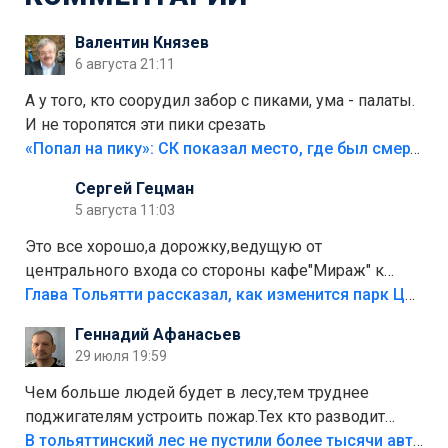
Валентин Князев
6 августа 21:11
А у того, кто соорудил забор с пиками, ума - палаты.
И не торопятся эти пики срезать
«Попал на пику»: СК показал место, где был смертельно травмирован ребенок в Тольятти
Сергей Гецман
5 августа 11:03
Это все хорошо,а дорожку,ведущую от
центрального входа со стороны кафе"Мираж" к
аттракционам слабо доделать?А то бордюры
Глава Тольятти рассказал, как изменится парк Центрального района
положили,а плитки не хватило,т.к.осенью и зимой
Геннадий Афанасьев
лежала в парке и испортилась.Да еще,видимо,часть
29 июля 19:59
украли.
Чем больше людей будет в лесу,тем труднее
поджигателям устроить пожар.Тех кто разводит
костры,тех надо безбожно штрафовать.Камер полно
В тольяттинский лес не пустили более тысячи автомобилей