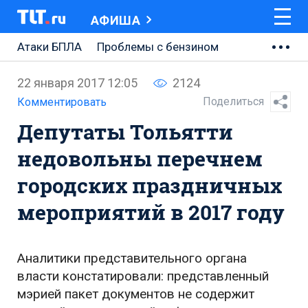
АФИША
Атаки БПЛА
Проблемы с бензином
АВТОВАЗ
22 января 2017 12:05
2124
Ремонт Центральной площади
Поделиться
Комментировать
Депутаты Тольятти
Ремонт Обводного шоссе
недовольны перечнем
Набережная Тольятти
городских праздничных
Неделя Тольятти
мероприятий в 2017 году
Аналитики представительного органа
власти констатировали: представленный
мэрией пакет документов не содержит