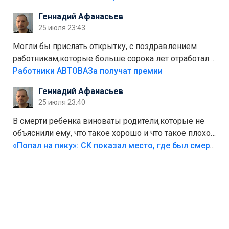
стоит,почему водители всё равно едут в лес?
Геннадий Афанасьев
Штрафы мизерные.
25 июля 23:43
Могли бы прислать открытку, с поздравлением
работникам,которые больше сорока лет отработали
на предприятии.
Работники АВТОВАЗа получат премии
Геннадий Афанасьев
25 июля 23:40
В смерти ребёнка виноваты родители,которые не
объяснили ему, что такое хорошо и что такое плохо!
Лезть через такой забор,верх безумия,есть же
«Попал на пику»: СК показал место, где был смертельно травмирован ребенок в Тольятти
калитка,ворота! Жалко ребёнка,но он сам выбрал
свою судьбу.