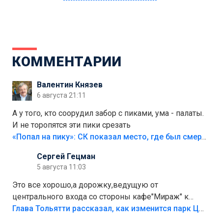
КОММЕНТАРИИ
Валентин Князев
6 августа 21:11
А у того, кто соорудил забор с пиками, ума - палаты.
И не торопятся эти пики срезать
«Попал на пику»: СК показал место, где был смертельно травмирован ребенок в Тольятти
Сергей Гецман
5 августа 11:03
Это все хорошо,а дорожку,ведущую от
центрального входа со стороны кафе"Мираж" к
аттракционам слабо доделать?А то бордюры
Глава Тольятти рассказал, как изменится парк Центрального района