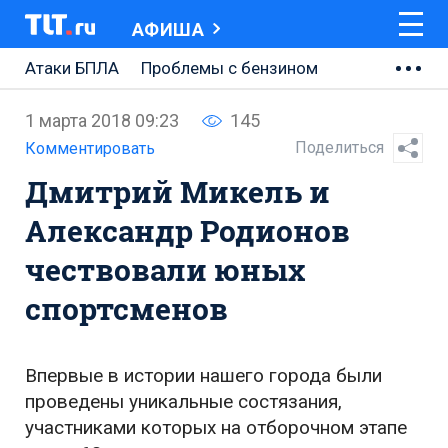
АФИША
Атаки БПЛА
Проблемы с бензином
АВТОВАЗ
1 марта 2018 09:23
145
Ремонт Центральной площади
Поделиться
Комментировать
Дмитрий Микель и
Ремонт Обводного шоссе
Александр Родионов
Набережная Тольятти
чествовали юных
Неделя Тольятти
спортсменов
Впервые в истории нашего города были
проведены уникальные состязания,
участниками которых на отборочном этапе