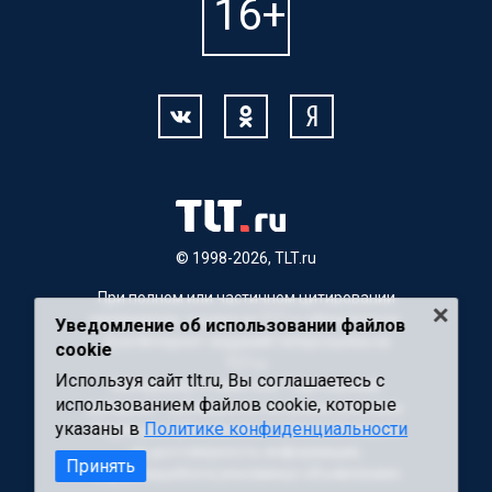
© 1998-2026, TLT.ru
При полном или частичном цитировании
материалов, ссылка на TLT.ru обязательна.
Уведомление об использовании файлов
Для Интернет-изданий гиперссылка на
cookie
TLT.ru
Используя сайт tlt.ru, Вы соглашаетесь с
Материалы с пометкой "Партнерский
использованием файлов cookie, которые
материал" публикуются на правах рекламы.
указаны в
Политике конфиденциальности
Редакция сайта не несет ответственности
за достоверность информации,
Принять
содержащейся в рекламных объявлениях