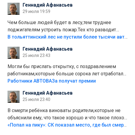
положили,а плитки не хватило,т.к.осенью и зимой
Геннадий Афанасьев
лежала в парке и испортилась.Да еще,видимо,часть
29 июля 19:59
украли.
Чем больше людей будет в лесу,тем труднее
поджигателям устроить пожар.Тех кто разводит
костры,тех надо безбожно штрафовать.Камер полно
В тольяттинский лес не пустили более тысячи автомобилей
стоит,почему водители всё равно едут в лес?
Геннадий Афанасьев
Штрафы мизерные.
25 июля 23:43
Могли бы прислать открытку, с поздравлением
работникам,которые больше сорока лет отработали
на предприятии.
Работники АВТОВАЗа получат премии
Геннадий Афанасьев
25 июля 23:40
В смерти ребёнка виноваты родители,которые не
объяснили ему, что такое хорошо и что такое плохо!
Лезть через такой забор,верх безумия,есть же
«Попал на пику»: СК показал место, где был смертельно травмирован ребенок в Тольятти
калитка,ворота! Жалко ребёнка,но он сам выбрал