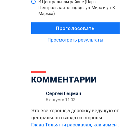
В Центральном районе (Парк,
Центральная площадь, ул. Мира и ул. К.
Маркса)
Просмотреть результаты
КОММЕНТАРИИ
Сергей Гецман
5 августа 11:03
Это все хорошо,а дорожку,ведущую от
центрального входа со стороны
кафе"Мираж" к аттракционам слабо
Глава Тольятти рассказал, как изменится парк Центрального района
доделать?А то бордюры положили,а