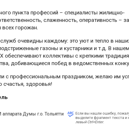
ного пункта профессий – специалисты жилищно-
тветственность, слаженность, оперативность – з
 всех горожан.
служб очевидны каждому: это уют и тепло в наши
одстриженные газоны и кустарники и т.д. В наше
 обеспечивают коллективы с крепкими традиция
тва, добивающиеся побед в ведомственных конку
ли с профессиональным праздником, желаю им у
о счастья, здоровья!
ель
 аппарата Думы г.о. Тольятти
Если вы нашли ошибку, пожал
выделите фрагмент текста и
левый Ctrl+Enter
.