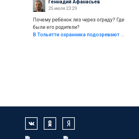
Геннадий Афанасьев
безумия,есть же калитка,ворота!
25 июля 23:29
Жалко ребёнка,но он сам выбрал свою
судьбу.
Почему ребёнок лез через ограду? Где
были его родители?
В Тольятти охранника подозревают в причинении смерти ребенку