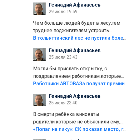
Геннадий Афанасьев
плитки не хватило,т.к.осенью и зимой
29 июля 19:59
лежала в парке и испортилась.Да
еще,видимо,часть украли.
Чем больше людей будет в лесу,тем
труднее поджигателям устроить
пожар.Тех кто разводит костры,тех
В тольяттинский лес не пустили более тысячи автомобилей
надо безбожно штрафовать.Камер
Геннадий Афанасьев
полно стоит,почему водители всё
25 июля 23:43
равно едут в лес? Штрафы мизерные.
Могли бы прислать открытку, с
поздравлением работникам,которые
больше сорока лет отработали на
Работники АВТОВАЗа получат премии
предприятии.
Геннадий Афанасьев
25 июля 23:40
В смерти ребёнка виноваты
родители,которые не объяснили ему,
что такое хорошо и что такое плохо!
«Попал на пику»: СК показал место, где был смертельно травмирован ребенок в Тольятти
Лезть через такой забор,верх