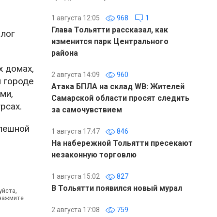
1 августа 12:05
968
1
Глава Тольятти рассказал, как
алог
изменится парк Центрального
района
х домах,
2 августа 14:09
960
м городе
Атака БПЛА на склад WB: Жителей
ми,
Самарской области просят следить
рсах.
за самочувствием
спешной
1 августа 17:47
846
На набережной Тольятти пресекают
незаконную торговлю
1 августа 15:02
827
В Тольятти появился новый мурал
уйста,
 нажмите
2 августа 17:08
759