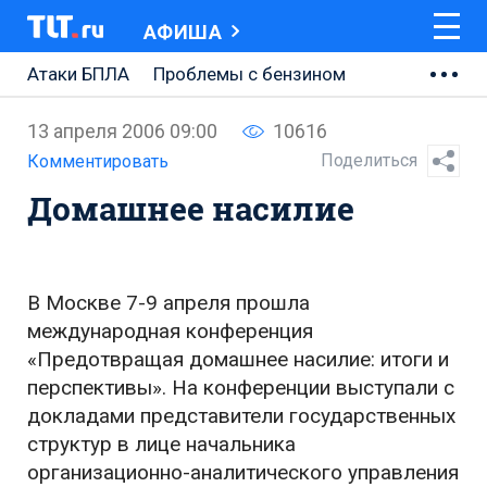
АФИША
Атаки БПЛА
Проблемы с бензином
АВТОВАЗ
13 апреля 2006 09:00
10616
Ремонт Центральной площади
Поделиться
Комментировать
Домашнее насилие
Ремонт Обводного шоссе
Набережная Тольятти
Неделя Тольятти
В Москве 7-9 апреля прошла
международная конференция
«Предотвращая домашнее насилие: итоги и
перспективы». На конференции выступали с
докладами представители государственных
структур в лице начальника
организационно-аналитического управления