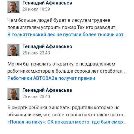
Геннадий Афанасьев
лежала в парке и испортилась.Да еще,видимо,часть
29 июля 19:59
украли.
Чем больше людей будет в лесу,тем труднее
поджигателям устроить пожар.Тех кто разводит
костры,тех надо безбожно штрафовать.Камер полно
В тольяттинский лес не пустили более тысячи автомобилей
стоит,почему водители всё равно едут в лес?
Геннадий Афанасьев
Штрафы мизерные.
25 июля 23:43
Могли бы прислать открытку, с поздравлением
работникам,которые больше сорока лет отработали
на предприятии.
Работники АВТОВАЗа получат премии
Геннадий Афанасьев
25 июля 23:40
В смерти ребёнка виноваты родители,которые не
объяснили ему, что такое хорошо и что такое плохо!
Лезть через такой забор,верх безумия,есть же
«Попал на пику»: СК показал место, где был смертельно травмирован ребенок в Тольятти
калитка,ворота! Жалко ребёнка,но он сам выбрал