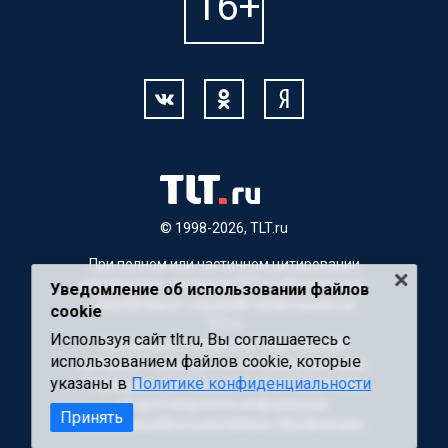
© 1998-2026, TLT.ru
При полном или частичном цитировании
материалов, ссылка на TLT.ru обязательна.
Уведомление об использовании файлов
Для Интернет-изданий гиперссылка на
cookie
TLT.ru
Используя сайт tlt.ru, Вы соглашаетесь с
Материалы с пометкой "Партнерский
использованием файлов cookie, которые
материал" публикуются на правах рекламы.
указаны в
Политике конфиденциальности
Редакция сайта не несет ответственности
за достоверность информации,
Принять
содержащейся в рекламных объявлениях