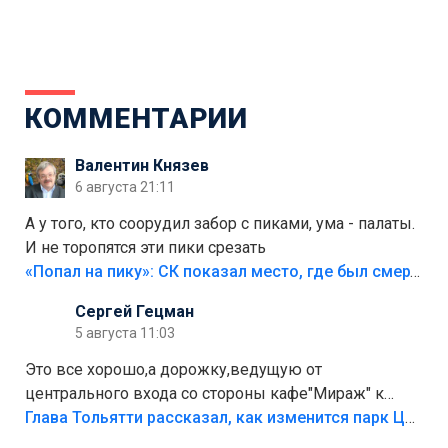
КОММЕНТАРИИ
Валентин Князев
6 августа 21:11
А у того, кто соорудил забор с пиками, ума - палаты.
И не торопятся эти пики срезать
«Попал на пику»: СК показал место, где был смертельно травмирован ребенок в Тольятти
Сергей Гецман
5 августа 11:03
Это все хорошо,а дорожку,ведущую от
центрального входа со стороны кафе"Мираж" к
аттракционам слабо доделать?А то бордюры
Глава Тольятти рассказал, как изменится парк Центрального района
положили,а плитки не хватило,т.к.осенью и зимой