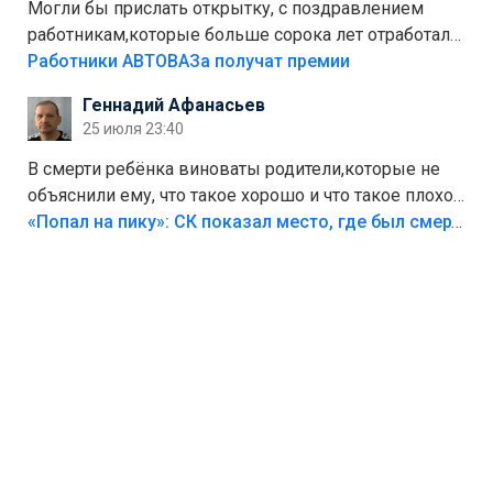
Могли бы прислать открытку, с поздравлением
работникам,которые больше сорока лет отработали
на предприятии.
Работники АВТОВАЗа получат премии
Геннадий Афанасьев
25 июля 23:40
В смерти ребёнка виноваты родители,которые не
объяснили ему, что такое хорошо и что такое плохо!
Лезть через такой забор,верх безумия,есть же
«Попал на пику»: СК показал место, где был смертельно травмирован ребенок в Тольятти
калитка,ворота! Жалко ребёнка,но он сам выбрал
свою судьбу.