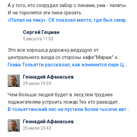
А у того, кто соорудил забор с пиками, ума - палаты.
И не торопятся эти пики срезать
«Попал на пику»: СК показал место, где был смертельно травмирован ребенок в Тольятти
Сергей Гецман
5 августа 11:03
Это все хорошо,а дорожку,ведущую от
центрального входа со стороны кафе"Мираж" к
аттракционам слабо доделать?А то бордюры
Глава Тольятти рассказал, как изменится парк Центрального района
положили,а плитки не хватило,т.к.осенью и зимой
Геннадий Афанасьев
лежала в парке и испортилась.Да еще,видимо,часть
29 июля 19:59
украли.
Чем больше людей будет в лесу,тем труднее
поджигателям устроить пожар.Тех кто разводит
костры,тех надо безбожно штрафовать.Камер полно
В тольяттинский лес не пустили более тысячи автомобилей
стоит,почему водители всё равно едут в лес?
Геннадий Афанасьев
Штрафы мизерные.
25 июля 23:43