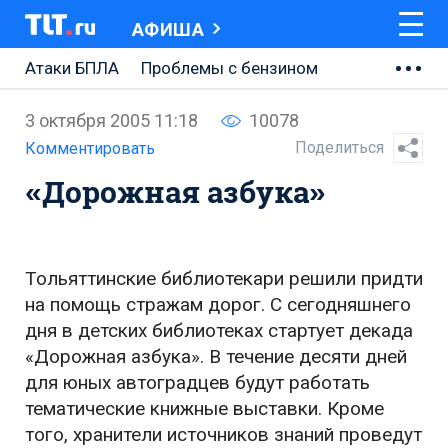
АФИША
Атаки БПЛА
Проблемы с бензином
АВТОВАЗ
3 октября 2005 11:18
10078
Ремонт Центральной площади
Поделиться
Комментировать
«Дорожная азбука»
Ремонт Обводного шоссе
Набережная Тольятти
Неделя Тольятти
Тольяттинские библиотекари решили придти
на помощь стражам дорог. С сегодняшнего
дня в детских библиотеках стартует декада
«Дорожная азбука». В течение десяти дней
для юных автоградцев будут работать
тематические книжные выставки. Кроме
того, хранители источников знаний проведут