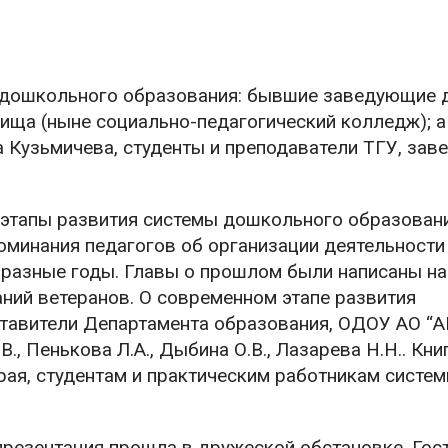
 дошкольного образования: бывшие заведующие 
ища (ныне социально-педагогический колледж); а
 Кузьмичева, студенты и преподаватели ТГУ, за
этапы развития системы дошкольного образовани
поминания педагогов об организации деятельности
разные годы. Главы о прошлом были написаны на
ний ветеранов. О современном этапе развития
тавители Департамента образования, ОДОУ АО “А
В., Пенькова Л.А., Дыбина О.В., Лазарева Н.Н.. Кни
края, студентам и практическим работникам систе
презентация прошла в дружеской обстановке. Гос