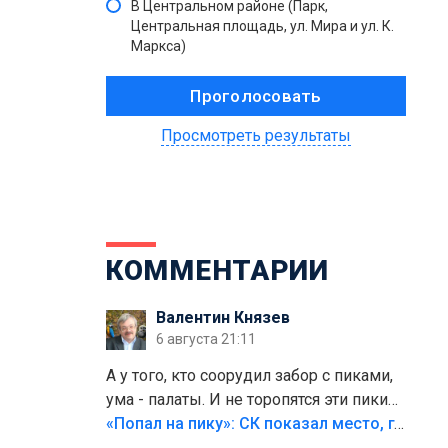
В Центральном районе (Парк,
Центральная площадь, ул. Мира и ул. К.
Маркса)
Просмотреть результаты
КОММЕНТАРИИ
Валентин Князев
6 августа 21:11
А у того, кто соорудил забор с пиками,
ума - палаты. И не торопятся эти пики
срезать
«Попал на пику»: СК показал место, где был смертельно травмирован ребенок в Тольятти