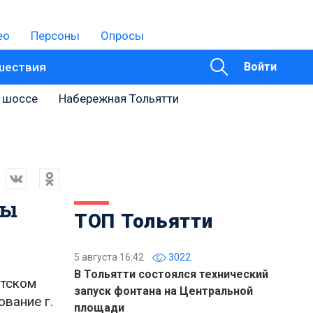
ео
Персоны
Опросы
шествия
Войти
 шоссе
Набережная Тольятти
цы
ТОП Тольятти
5 августа 16:42
3022
В Тольятти состоялся технический
етском
запуск фонтана на Центральной
вание г.
площади