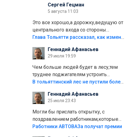
Сергей Гецман
5 августа 11:03
Это все хорошо,а дорожку,ведущую от
центрального входа со стороны
кафе"Мираж" к аттракционам слабо
Глава Тольятти рассказал, как изменится парк Центрального района
доделать?А то бордюры положили,а
Геннадий Афанасьев
плитки не хватило,т.к.осенью и зимой
29 июля 19:59
лежала в парке и испортилась.Да
еще,видимо,часть украли.
Чем больше людей будет в лесу,тем
труднее поджигателям устроить
пожар.Тех кто разводит костры,тех
В тольяттинский лес не пустили более тысячи автомобилей
надо безбожно штрафовать.Камер
Геннадий Афанасьев
полно стоит,почему водители всё
25 июля 23:43
равно едут в лес? Штрафы мизерные.
Могли бы прислать открытку, с
поздравлением работникам,которые
больше сорока лет отработали на
Работники АВТОВАЗа получат премии
предприятии.