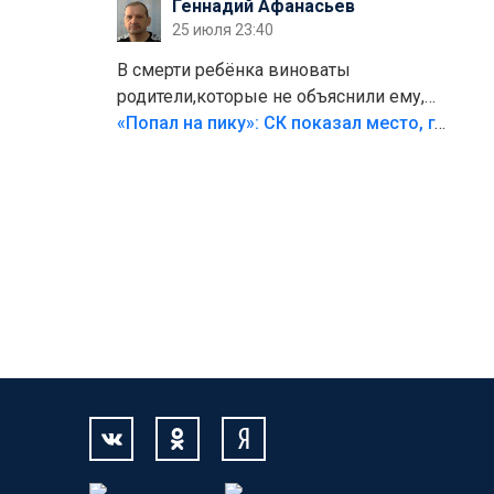
Геннадий Афанасьев
25 июля 23:40
В смерти ребёнка виноваты
родители,которые не объяснили ему,
что такое хорошо и что такое плохо!
«Попал на пику»: СК показал место, где был смертельно травмирован ребенок в Тольятти
Лезть через такой забор,верх
безумия,есть же калитка,ворота!
Жалко ребёнка,но он сам выбрал свою
судьбу.