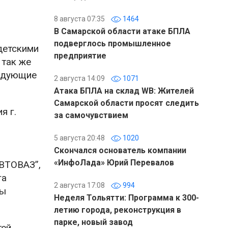
8 августа 07:35
1464
В Самарской области атаке БПЛА
подверглось промышленное
детскими
предприятие
 так же
ведующие
2 августа 14:09
1071
Атака БПЛА на склад WB: Жителей
Самарской области просят следить
я г.
за самочувствием
5 августа 20:48
1020
Скончался основатель компании
«ИнфоЛада» Юрий Перевалов
ВТОВАЗ”,
га
2 августа 17:08
994
мы
Неделя Тольятти: Программа к 300-
летию города, реконструкция в
парке, новый завод
тей