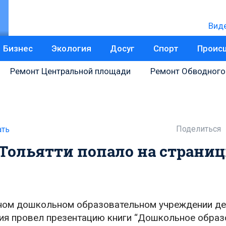
Вид
Бизнес
Экология
Досуг
Спорт
Проис
Ремонт Центральной площади
Ремонт Обводного
Поделиться
ать
Тольятти попало на страни
ьном дошкольном образовательном учреждении д
я провел презентацию книги “Дошкольное образо