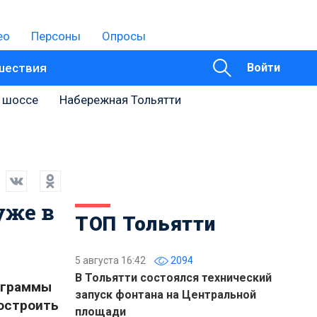
ео
Персоны
Опросы
шествия
Войти
 шоссе
Набережная Тольятти
уже в
ТОП Тольятти
5 августа 16:42
2094
В Тольятти состоялся технический
ограммы
запуск фонтана на Центральной
остроить
площади