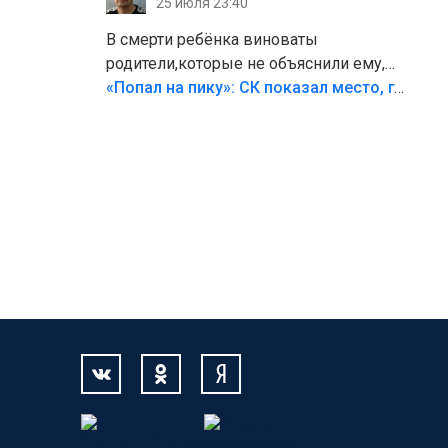
25 июля 23:40
В смерти ребёнка виноваты
родители,которые не объяснили ему,
что такое хорошо и что такое плохо!
«Попал на пику»: СК показал место, где был смертельно травмирован ребенок в Тольятти
Лезть через такой забор,верх
безумия,есть же калитка,ворота!
Жалко ребёнка,но он сам выбрал свою
судьбу.