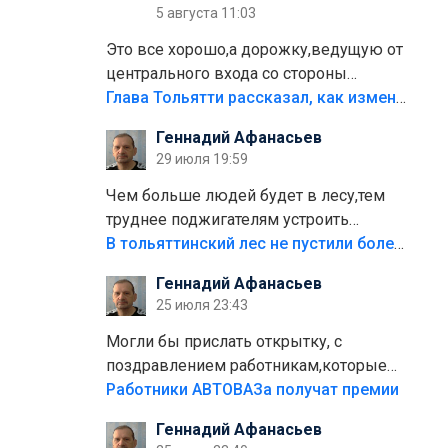
5 августа 11:03
Это все хорошо,а дорожку,ведущую от
центрального входа со стороны
кафе"Мираж" к аттракционам слабо
Глава Тольятти рассказал, как изменится парк Центрального района
доделать?А то бордюры положили,а
Геннадий Афанасьев
плитки не хватило,т.к.осенью и зимой
29 июля 19:59
лежала в парке и испортилась.Да
еще,видимо,часть украли.
Чем больше людей будет в лесу,тем
труднее поджигателям устроить
пожар.Тех кто разводит костры,тех
В тольяттинский лес не пустили более тысячи автомобилей
надо безбожно штрафовать.Камер
Геннадий Афанасьев
полно стоит,почему водители всё
25 июля 23:43
равно едут в лес? Штрафы мизерные.
Могли бы прислать открытку, с
поздравлением работникам,которые
больше сорока лет отработали на
Работники АВТОВАЗа получат премии
предприятии.
Геннадий Афанасьев