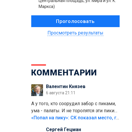
Центральная площадь, ул. Мира и ул. К.
Маркса)
Просмотреть результаты
КОММЕНТАРИИ
Валентин Князев
6 августа 21:11
А у того, кто соорудил забор с пиками,
ума - палаты. И не торопятся эти пики
срезать
«Попал на пику»: СК показал место, где был смертельно травмирован ребенок в Тольятти
Сергей Гецман