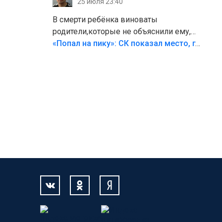
25 июля 23:40
В смерти ребёнка виноваты
родители,которые не объяснили ему,
что такое хорошо и что такое плохо!
«Попал на пику»: СК показал место, где был смертельно травмирован ребенок в Тольятти
Лезть через такой забор,верх
безумия,есть же калитка,ворота!
Жалко ребёнка,но он сам выбрал свою
судьбу.