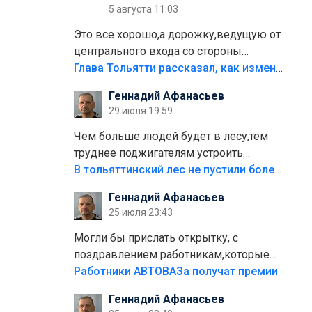
5 августа 11:03
Это все хорошо,а дорожку,ведущую от
центрального входа со стороны
кафе"Мираж" к аттракционам слабо
Глава Тольятти рассказал, как изменится парк Центрального района
доделать?А то бордюры положили,а
Геннадий Афанасьев
плитки не хватило,т.к.осенью и зимой
29 июля 19:59
лежала в парке и испортилась.Да
еще,видимо,часть украли.
Чем больше людей будет в лесу,тем
труднее поджигателям устроить
пожар.Тех кто разводит костры,тех
В тольяттинский лес не пустили более тысячи автомобилей
надо безбожно штрафовать.Камер
Геннадий Афанасьев
полно стоит,почему водители всё
25 июля 23:43
равно едут в лес? Штрафы мизерные.
Могли бы прислать открытку, с
поздравлением работникам,которые
больше сорока лет отработали на
Работники АВТОВАЗа получат премии
предприятии.
Геннадий Афанасьев