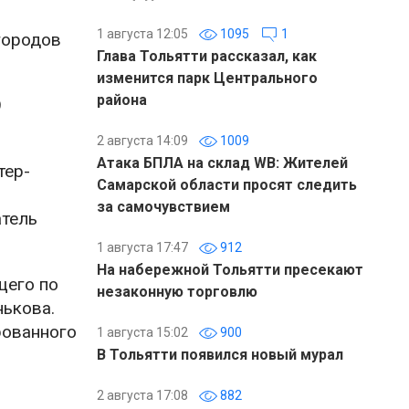
1 августа 12:05
1095
1
 городов
Глава Тольятти рассказал, как
изменится парк Центрального
района
9
2 августа 14:09
1009
Атака БПЛА на склад WB: Жителей
тер-
Самарской области просят следить
за самочувствием
атель
1 августа 17:47
912
На набережной Тольятти пресекают
щего по
незаконную торговлю
нькова.
рованного
1 августа 15:02
900
В Тольятти появился новый мурал
2 августа 17:08
882