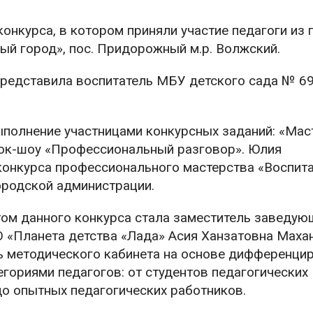
конкурса, в котором приняли участие педагоги из
ый город», пос. Придорожный м.р. Волжский.
представила воспитатель МБУ детского сада № 6
полнение участницами конкурсных заданий: «Мас
 ток-шоу «Профессиональный разговор». Юлия
конкурса профессионального мастерства «Воспит
ородской администрации.
ом данного конкурса стала заместитель заведую
 «Планета детства «Лада» Асия Ханзатовна Маха
ь методического кабинета на основе дифференци
гориями педагогов: от студентов педагогических
о опытных педагогических работников.