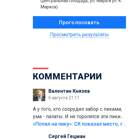
Центральная площадь, ул. Мира и ул. К.
Маркса)
Просмотреть результаты
КОММЕНТАРИИ
Валентин Князев
6 августа 21:11
А у того, кто соорудил забор с пиками,
ума - палаты. И не торопятся эти пики
срезать
«Попал на пику»: СК показал место, где был смертельно травмирован ребенок в Тольятти
Сергей Гецман