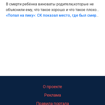
В смерти ребёнка виноваты родители,которые не
объяснили ему, что такое хорошо и что такое плохо!
Лезть через такой забор,верх безумия,есть же
«Попал на пику»: СК показал место, где был смертельно травмирован ребенок в Тольятти
калитка,ворота! Жалко ребёнка,но он сам выбрал
свою судьбу.
О проекте
Реклама
Правила портала