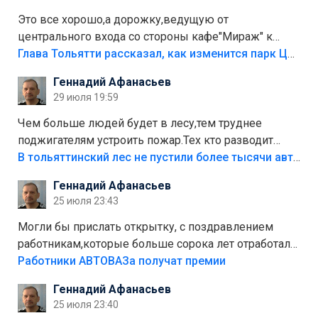
Это все хорошо,а дорожку,ведущую от
центрального входа со стороны кафе"Мираж" к
аттракционам слабо доделать?А то бордюры
Глава Тольятти рассказал, как изменится парк Центрального района
положили,а плитки не хватило,т.к.осенью и зимой
Геннадий Афанасьев
лежала в парке и испортилась.Да еще,видимо,часть
29 июля 19:59
украли.
Чем больше людей будет в лесу,тем труднее
поджигателям устроить пожар.Тех кто разводит
костры,тех надо безбожно штрафовать.Камер полно
В тольяттинский лес не пустили более тысячи автомобилей
стоит,почему водители всё равно едут в лес?
Геннадий Афанасьев
Штрафы мизерные.
25 июля 23:43
Могли бы прислать открытку, с поздравлением
работникам,которые больше сорока лет отработали
на предприятии.
Работники АВТОВАЗа получат премии
Геннадий Афанасьев
25 июля 23:40