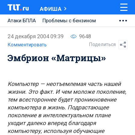
АФИША
Атаки БПЛА
Проблемы с бензином
АВТОВАЗ
24 декабря 2004 09:39
9648
Ремонт Центральной площади
Поделиться
Комментировать
Эмбрион «Матрицы»
Ремонт Обводного шоссе
Набережная Тольятти
Неделя Тольятти
Компьютер — неотъемлемая часть нашей
жизни. Это факт. И чем моложе поколение,
тем всестороннее будет проникновение
компьютера в жизнь. Подрастающее
поколение в интеллектуальном плане
уходит далеко вперед благодаря
компьютеру, используя обучающие