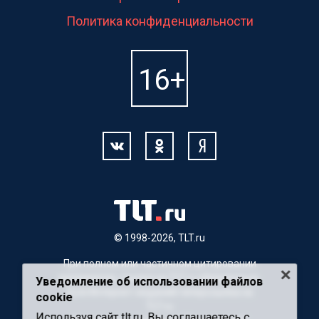
Политика конфиденциальности
© 1998-2026, TLT.ru
При полном или частичном цитировании
материалов, ссылка на TLT.ru обязательна.
Уведомление об использовании файлов
Для Интернет-изданий гиперссылка на
cookie
TLT.ru
Используя сайт tlt.ru, Вы соглашаетесь с