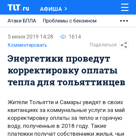
АФИША
Атаки БПЛА
Проблемы с бензином
АВТОВАЗ
5 июня 2019 14:28
1614
Ремонт Центральной площади
Поделиться
Комментировать
Энергетики проведут
Ремонт Обводного шоссе
корректировку оплаты
Набережная Тольятти
тепла для тольяттинцев
Неделя Тольятти
Жители Тольятти и Самары увидят в своих
квитанциях за коммунальные услуги за май
корректировку оплаты за тепло и горячую
воду, полученные в 2018 году. Такие
платежки получат собственники жилья, чьи