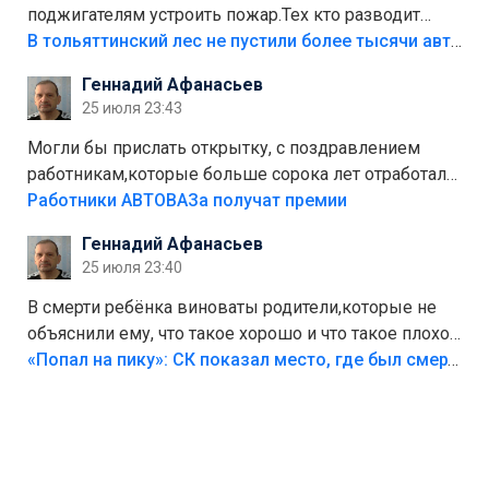
поджигателям устроить пожар.Тех кто разводит
костры,тех надо безбожно штрафовать.Камер полно
В тольяттинский лес не пустили более тысячи автомобилей
стоит,почему водители всё равно едут в лес?
Геннадий Афанасьев
Штрафы мизерные.
25 июля 23:43
Могли бы прислать открытку, с поздравлением
работникам,которые больше сорока лет отработали
на предприятии.
Работники АВТОВАЗа получат премии
Геннадий Афанасьев
25 июля 23:40
В смерти ребёнка виноваты родители,которые не
объяснили ему, что такое хорошо и что такое плохо!
Лезть через такой забор,верх безумия,есть же
«Попал на пику»: СК показал место, где был смертельно травмирован ребенок в Тольятти
калитка,ворота! Жалко ребёнка,но он сам выбрал
свою судьбу.