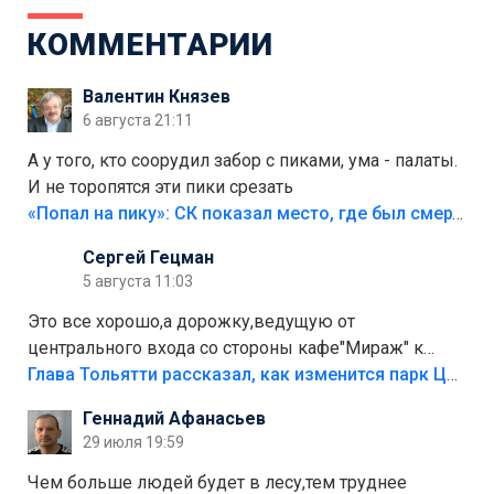
КОММЕНТАРИИ
Валентин Князев
6 августа 21:11
А у того, кто соорудил забор с пиками, ума - палаты.
И не торопятся эти пики срезать
«Попал на пику»: СК показал место, где был смертельно травмирован ребенок в Тольятти
Сергей Гецман
5 августа 11:03
Это все хорошо,а дорожку,ведущую от
центрального входа со стороны кафе"Мираж" к
аттракционам слабо доделать?А то бордюры
Глава Тольятти рассказал, как изменится парк Центрального района
положили,а плитки не хватило,т.к.осенью и зимой
Геннадий Афанасьев
лежала в парке и испортилась.Да еще,видимо,часть
29 июля 19:59
украли.
Чем больше людей будет в лесу,тем труднее