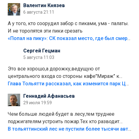
Валентин Князев
6 августа 21:11
А у того, кто соорудил забор с пиками, ума - палаты.
И не торопятся эти пики срезать
«Попал на пику»: СК показал место, где был смертельно травмирован ребенок в Тольятти
Сергей Гецман
5 августа 11:03
Это все хорошо,а дорожку,ведущую от
центрального входа со стороны кафе"Мираж" к
аттракционам слабо доделать?А то бордюры
Глава Тольятти рассказал, как изменится парк Центрального района
положили,а плитки не хватило,т.к.осенью и зимой
Геннадий Афанасьев
лежала в парке и испортилась.Да еще,видимо,часть
29 июля 19:59
украли.
Чем больше людей будет в лесу,тем труднее
поджигателям устроить пожар.Тех кто разводит
костры,тех надо безбожно штрафовать.Камер полно
В тольяттинский лес не пустили более тысячи автомобилей
стоит,почему водители всё равно едут в лес?