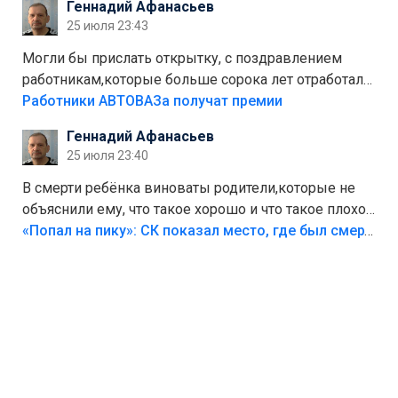
Геннадий Афанасьев
Штрафы мизерные.
25 июля 23:43
Могли бы прислать открытку, с поздравлением
работникам,которые больше сорока лет отработали
на предприятии.
Работники АВТОВАЗа получат премии
Геннадий Афанасьев
25 июля 23:40
В смерти ребёнка виноваты родители,которые не
объяснили ему, что такое хорошо и что такое плохо!
Лезть через такой забор,верх безумия,есть же
«Попал на пику»: СК показал место, где был смертельно травмирован ребенок в Тольятти
калитка,ворота! Жалко ребёнка,но он сам выбрал
свою судьбу.