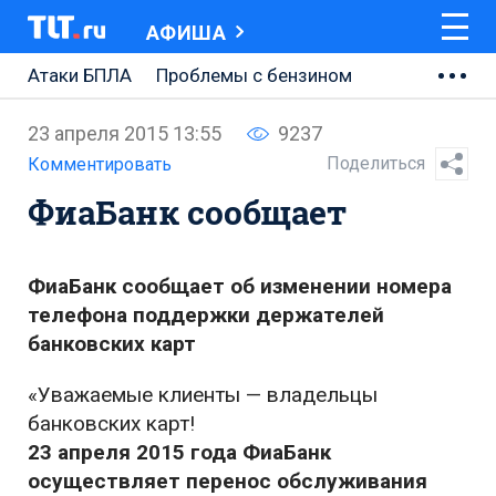
АФИША
Атаки БПЛА
Проблемы с бензином
АВТОВАЗ
23 апреля 2015 13:55
9237
Ремонт Центральной площади
Поделиться
Комментировать
ФиаБанк сообщает
Ремонт Обводного шоссе
Набережная Тольятти
ФиаБанк сообщает об изменении номера
Неделя Тольятти
телефона поддержки держателей
банковских карт
«Уважаемые клиенты — владельцы
банковских карт!
23 апреля 2015 года ФиаБанк
осуществляет перенос обслуживания