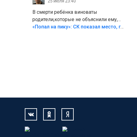
25 июля 23:40
В смерти ребёнка виноваты
родители,которые не объяснили ему,
что такое хорошо и что такое плохо!
«Попал на пику»: СК показал место, где был смертельно травмирован ребенок в Тольятти
Лезть через такой забор,верх
безумия,есть же калитка,ворота!
Жалко ребёнка,но он сам выбрал свою
судьбу.