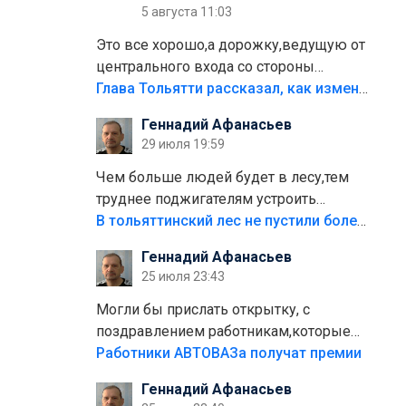
5 августа 11:03
Это все хорошо,а дорожку,ведущую от
центрального входа со стороны
кафе"Мираж" к аттракционам слабо
Глава Тольятти рассказал, как изменится парк Центрального района
доделать?А то бордюры положили,а
Геннадий Афанасьев
плитки не хватило,т.к.осенью и зимой
29 июля 19:59
лежала в парке и испортилась.Да
еще,видимо,часть украли.
Чем больше людей будет в лесу,тем
труднее поджигателям устроить
пожар.Тех кто разводит костры,тех
В тольяттинский лес не пустили более тысячи автомобилей
надо безбожно штрафовать.Камер
Геннадий Афанасьев
полно стоит,почему водители всё
25 июля 23:43
равно едут в лес? Штрафы мизерные.
Могли бы прислать открытку, с
поздравлением работникам,которые
больше сорока лет отработали на
Работники АВТОВАЗа получат премии
предприятии.
Геннадий Афанасьев