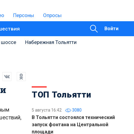
ео
Персоны
Опросы
шествия
Войти
 шоссе
Набережная Тольятти
ми
ТОП Тольятти
ьным
5 августа 16:42
3080
шествий,
В Тольятти состоялся технический
запуск фонтана на Центральной
площади