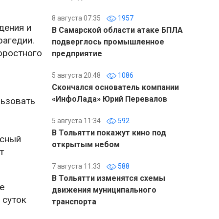
8 августа 07:35
1957
дения и
В Самарской области атаке БПЛА
рагедии.
подверглось промышленное
оростного
предприятие
5 августа 20:48
1086
Скончался основатель компании
«ИнфоЛада» Юрий Перевалов
льзовать
5 августа 11:34
592
В Тольятти покажут кино под
асный
открытым небом
т
7 августа 11:33
588
В Тольятти изменятся схемы
е
движения муниципального
 суток
транспорта