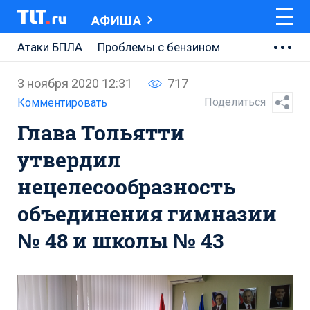
АФИША
Атаки БПЛА
Проблемы с бензином
АВТОВАЗ
3 ноября 2020 12:31
717
Ремонт Центральной площади
Поделиться
Комментировать
Глава Тольятти
Ремонт Обводного шоссе
утвердил
Набережная Тольятти
нецелесообразность
Неделя Тольятти
объединения гимназии
№ 48 и школы № 43