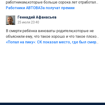
работникам,которые больше сорока лет отработали
на предприятии.
Работники АВТОВАЗа получат премии
Геннадий Афанасьев
25 июля 23:40
В смерти ребёнка виноваты родители,которые не
объяснили ему, что такое хорошо и что такое плохо!
Лезть через такой забор,верх безумия,есть же
«Попал на пику»: СК показал место, где был смертельно травмирован ребенок в Тольятти
калитка,ворота! Жалко ребёнка,но он сам выбрал
свою судьбу.