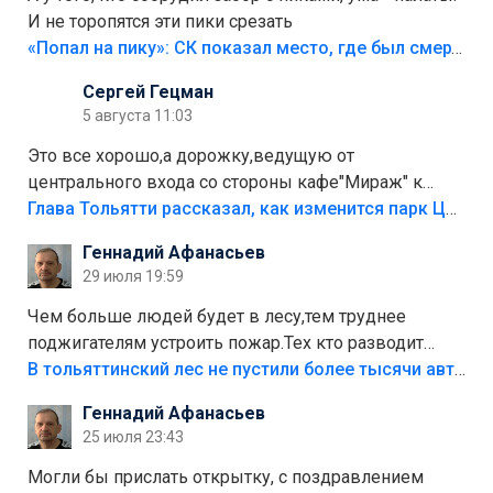
И не торопятся эти пики срезать
«Попал на пику»: СК показал место, где был смертельно травмирован ребенок в Тольятти
Сергей Гецман
5 августа 11:03
Это все хорошо,а дорожку,ведущую от
центрального входа со стороны кафе"Мираж" к
аттракционам слабо доделать?А то бордюры
Глава Тольятти рассказал, как изменится парк Центрального района
положили,а плитки не хватило,т.к.осенью и зимой
Геннадий Афанасьев
лежала в парке и испортилась.Да еще,видимо,часть
29 июля 19:59
украли.
Чем больше людей будет в лесу,тем труднее
поджигателям устроить пожар.Тех кто разводит
костры,тех надо безбожно штрафовать.Камер полно
В тольяттинский лес не пустили более тысячи автомобилей
стоит,почему водители всё равно едут в лес?
Геннадий Афанасьев
Штрафы мизерные.
25 июля 23:43
Могли бы прислать открытку, с поздравлением