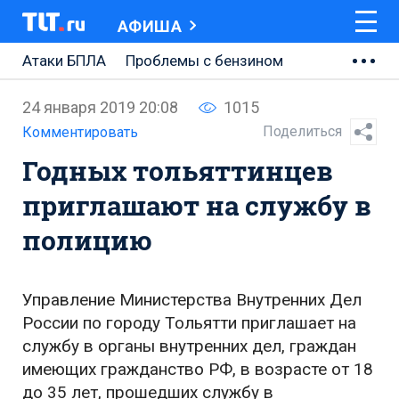
АФИША
Атаки БПЛА
Проблемы с бензином
АВТОВАЗ
24 января 2019 20:08
1015
Ремонт Центральной площади
Поделиться
Комментировать
Годных тольяттинцев
Ремонт Обводного шоссе
приглашают на службу в
Набережная Тольятти
полицию
Неделя Тольятти
Управление Министерства Внутренних Дел
России по городу Тольятти приглашает на
службу в органы внутренних дел, граждан
имеющих гражданство РФ, в возрасте от 18
до 35 лет, прошедших службу в