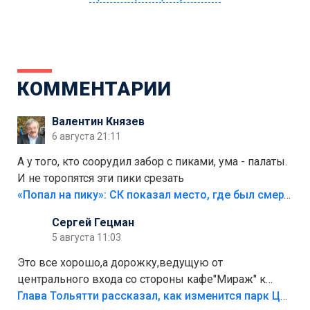
КОММЕНТАРИИ
Валентин Князев
6 августа 21:11
А у того, кто соорудил забор с пиками, ума - палаты.
И не торопятся эти пики срезать
«Попал на пику»: СК показал место, где был смертельно травмирован ребенок в Тольятти
Сергей Гецман
5 августа 11:03
Это все хорошо,а дорожку,ведущую от
центрального входа со стороны кафе"Мираж" к
аттракционам слабо доделать?А то бордюры
Глава Тольятти рассказал, как изменится парк Центрального района