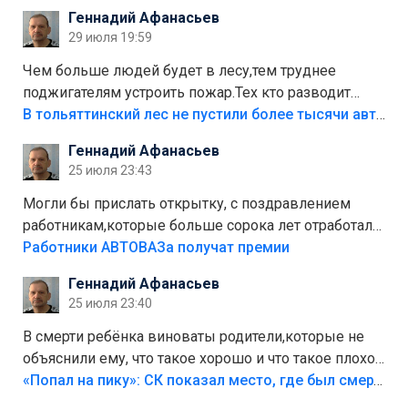
положили,а плитки не хватило,т.к.осенью и зимой
Геннадий Афанасьев
лежала в парке и испортилась.Да еще,видимо,часть
29 июля 19:59
украли.
Чем больше людей будет в лесу,тем труднее
поджигателям устроить пожар.Тех кто разводит
костры,тех надо безбожно штрафовать.Камер полно
В тольяттинский лес не пустили более тысячи автомобилей
стоит,почему водители всё равно едут в лес?
Геннадий Афанасьев
Штрафы мизерные.
25 июля 23:43
Могли бы прислать открытку, с поздравлением
работникам,которые больше сорока лет отработали
на предприятии.
Работники АВТОВАЗа получат премии
Геннадий Афанасьев
25 июля 23:40
В смерти ребёнка виноваты родители,которые не
объяснили ему, что такое хорошо и что такое плохо!
Лезть через такой забор,верх безумия,есть же
«Попал на пику»: СК показал место, где был смертельно травмирован ребенок в Тольятти
калитка,ворота! Жалко ребёнка,но он сам выбрал