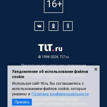
© 1998-2026, TLT.ru
При полном или частичном цитировании
материалов, ссылка на TLT.ru обязательна.
Уведомление об использовании файлов
Для Интернет-изданий гиперссылка на
cookie
TLT.ru
Используя сайт tlt.ru, Вы соглашаетесь с
Материалы с пометкой "Партнерский
использованием файлов cookie, которые
материал" публикуются на правах рекламы.
указаны в
Политике конфиденциальности
Редакция сайта не несет ответственности
за достоверность информации,
Принять
содержащейся в рекламных объявлениях