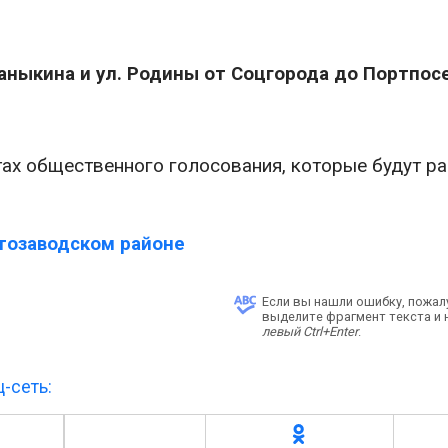
Баныкина и ул. Родины от Соцгорода до Портпос
тах общественного голосования, которые будут ра
втозаводском районе
Если вы нашли ошибку, пожал
выделите фрагмент текста и
левый Ctrl+Enter
.
-сеть: