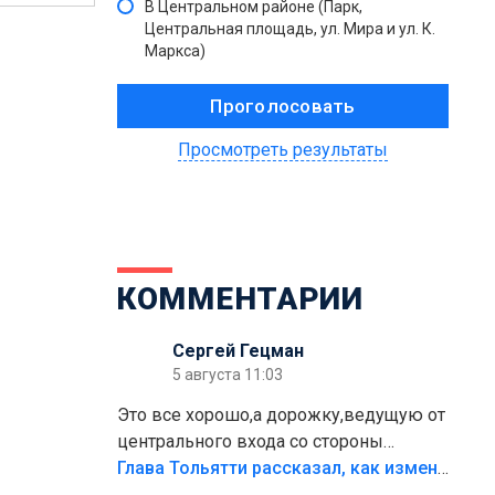
В Центральном районе (Парк,
Центральная площадь, ул. Мира и ул. К.
Маркса)
Просмотреть результаты
КОММЕНТАРИИ
Сергей Гецман
5 августа 11:03
Это все хорошо,а дорожку,ведущую от
центрального входа со стороны
кафе"Мираж" к аттракционам слабо
Глава Тольятти рассказал, как изменится парк Центрального района
доделать?А то бордюры положили,а