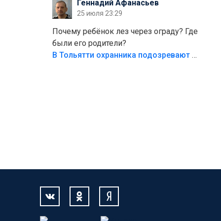
Геннадий Афанасьев
безумия,есть же калитка,ворота!
25 июля 23:29
Жалко ребёнка,но он сам выбрал свою
судьбу.
Почему ребёнок лез через ограду? Где
были его родители?
В Тольятти охранника подозревают в причинении смерти ребенку