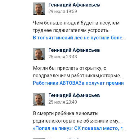
Геннадий Афанасьев
плитки не хватило,т.к.осенью и зимой
29 июля 19:59
лежала в парке и испортилась.Да
еще,видимо,часть украли.
Чем больше людей будет в лесу,тем
труднее поджигателям устроить
пожар.Тех кто разводит костры,тех
В тольяттинский лес не пустили более тысячи автомобилей
надо безбожно штрафовать.Камер
Геннадий Афанасьев
полно стоит,почему водители всё
25 июля 23:43
равно едут в лес? Штрафы мизерные.
Могли бы прислать открытку, с
поздравлением работникам,которые
больше сорока лет отработали на
Работники АВТОВАЗа получат премии
предприятии.
Геннадий Афанасьев
25 июля 23:40
В смерти ребёнка виноваты
родители,которые не объяснили ему,
что такое хорошо и что такое плохо!
«Попал на пику»: СК показал место, где был смертельно травмирован ребенок в Тольятти
Лезть через такой забор,верх