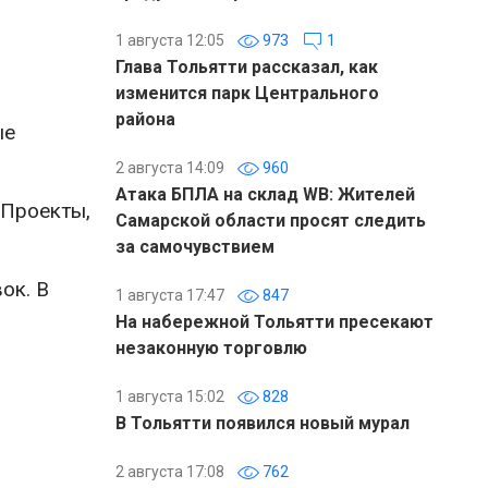
1 августа 12:05
973
1
Глава Тольятти рассказал, как
изменится парк Центрального
района
ые
2 августа 14:09
960
Атака БПЛА на склад WB: Жителей
 Проекты,
Самарской области просят следить
за самочувствием
ок. В
1 августа 17:47
847
На набережной Тольятти пресекают
незаконную торговлю
1 августа 15:02
828
В Тольятти появился новый мурал
2 августа 17:08
762