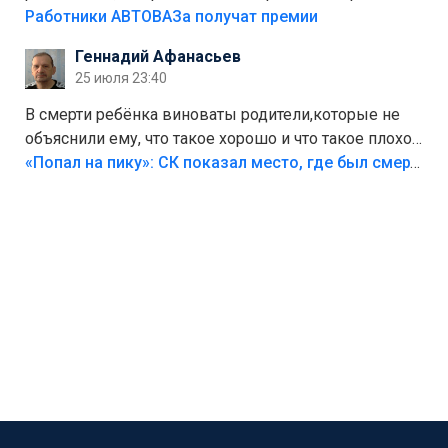
на предприятии.
Работники АВТОВАЗа получат премии
Геннадий Афанасьев
25 июля 23:40
В смерти ребёнка виноваты родители,которые не
объяснили ему, что такое хорошо и что такое плохо!
Лезть через такой забор,верх безумия,есть же
«Попал на пику»: СК показал место, где был смертельно травмирован ребенок в Тольятти
калитка,ворота! Жалко ребёнка,но он сам выбрал
свою судьбу.