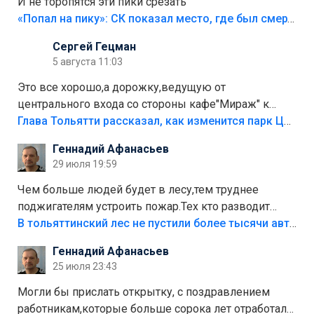
И не торопятся эти пики срезать
«Попал на пику»: СК показал место, где был смертельно травмирован ребенок в Тольятти
Сергей Гецман
5 августа 11:03
Это все хорошо,а дорожку,ведущую от
центрального входа со стороны кафе"Мираж" к
аттракционам слабо доделать?А то бордюры
Глава Тольятти рассказал, как изменится парк Центрального района
положили,а плитки не хватило,т.к.осенью и зимой
Геннадий Афанасьев
лежала в парке и испортилась.Да еще,видимо,часть
29 июля 19:59
украли.
Чем больше людей будет в лесу,тем труднее
поджигателям устроить пожар.Тех кто разводит
костры,тех надо безбожно штрафовать.Камер полно
В тольяттинский лес не пустили более тысячи автомобилей
стоит,почему водители всё равно едут в лес?
Геннадий Афанасьев
Штрафы мизерные.
25 июля 23:43
Могли бы прислать открытку, с поздравлением
работникам,которые больше сорока лет отработали