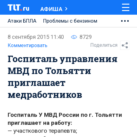
АФИША
Атаки БПЛА
Проблемы с бензином
АВТОВАЗ
8 сентября 2015 11:40
8729
Ремонт Центральной площади
Поделиться
Комментировать
Госпиталь управления
Ремонт Обводного шоссе
МВД по Тольятти
Набережная Тольятти
приглашает
Неделя Тольятти
медработников
Госпиталь У МВД России по г. Тольятти
приглашает на работу:
— участкового терапевта;