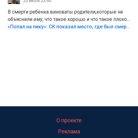
25 июля 23:40
В смерти ребёнка виноваты родители,которые не
объяснили ему, что такое хорошо и что такое плохо!
Лезть через такой забор,верх безумия,есть же
«Попал на пику»: СК показал место, где был смертельно травмирован ребенок в Тольятти
калитка,ворота! Жалко ребёнка,но он сам выбрал
свою судьбу.
О проекте
Реклама