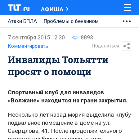
АФИША
Атаки БПЛА
Проблемы с бензином
АВТОВАЗ
7 сентября 2015 12:30
8893
Ремонт Центральной площади
Поделиться
Комментировать
Инвалиды Тольятти
Ремонт Обводного шоссе
просят о помощи
Набережная Тольятти
Неделя Тольятти
Спортивный клуб для инвалидов
«Волжане» находится на грани закрытия.
Несколько лет назад мэрия выделила клубу
подвальное помещение в доме на ул.
Свердлова, 41. После продолжительного
ремонта клубники, наконец, стали