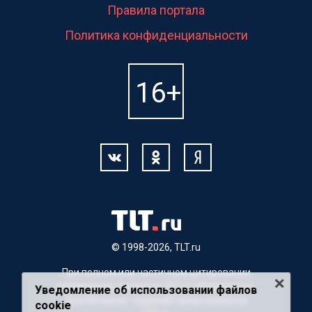
Правила портала
Политика конфиденциальности
© 1998-2026, TLT.ru
При полном или частичном цитировании
материалов, ссылка на TLT.ru обязательна.
Уведомление об использовании файлов
Для Интернет-изданий гиперссылка на
cookie