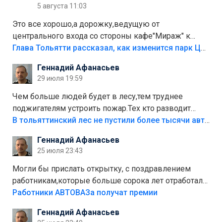
5 августа 11:03
Это все хорошо,а дорожку,ведущую от
центрального входа со стороны кафе"Мираж" к
аттракционам слабо доделать?А то бордюры
Глава Тольятти рассказал, как изменится парк Центрального района
положили,а плитки не хватило,т.к.осенью и зимой
Геннадий Афанасьев
лежала в парке и испортилась.Да еще,видимо,часть
29 июля 19:59
украли.
Чем больше людей будет в лесу,тем труднее
поджигателям устроить пожар.Тех кто разводит
костры,тех надо безбожно штрафовать.Камер полно
В тольяттинский лес не пустили более тысячи автомобилей
стоит,почему водители всё равно едут в лес?
Геннадий Афанасьев
Штрафы мизерные.
25 июля 23:43
Могли бы прислать открытку, с поздравлением
работникам,которые больше сорока лет отработали
на предприятии.
Работники АВТОВАЗа получат премии
Геннадий Афанасьев