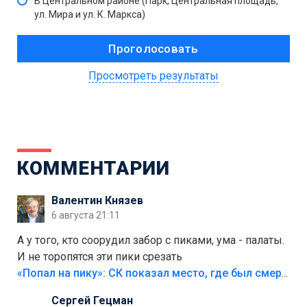
В Центральном районе (Парк, Центральная площадь,
ул. Мира и ул. К. Маркса)
Просмотреть результаты
КОММЕНТАРИИ
Валентин Князев
6 августа 21:11
А у того, кто соорудил забор с пиками, ума - палаты.
И не торопятся эти пики срезать
«Попал на пику»: СК показал место, где был смертельно травмирован ребенок в Тольятти
Сергей Гецман