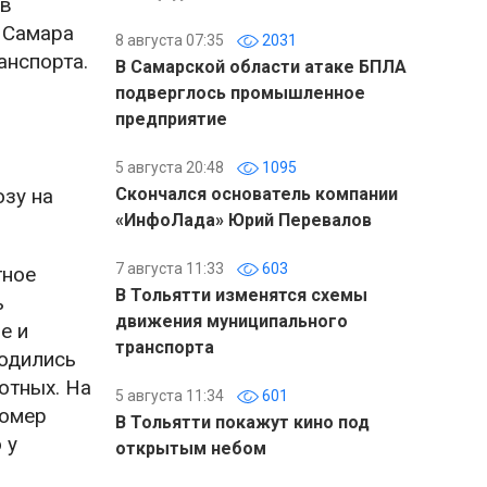
ов
 Самара
8 августа 07:35
2031
анспорта.
В Самарской области атаке БПЛА
подверглось промышленное
предприятие
5 августа 20:48
1095
озу на
Скончался основатель компании
«ИнфоЛада» Юрий Перевалов
7 августа 11:33
603
тное
В Тольятти изменятся схемы
ь
движения муниципального
е и
транспорта
ходились
отных. На
5 августа 11:34
601
номер
В Тольятти покажут кино под
 у
открытым небом