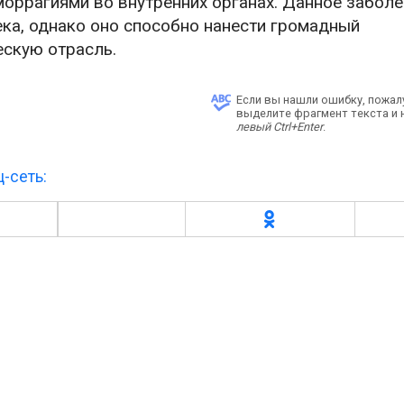
оррагиями во внутренних органах. Данное забол
ека, однако оно способно нанести громадный
ескую отрасль.
Если вы нашли ошибку, пожал
выделите фрагмент текста и
левый Ctrl+Enter
.
-сеть: