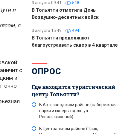
3 августа 09:41
548
пути и
В Тольятти отметили День
Воздушно-десантных войск
мясом, с
3 августа 15:49
494
В Тольятти продолжают
благоустраивать сквер в 4 квартале
овской
ОПРОС
аничит с
цким и
аточно
Где находится туристический
центр Тольятти?
рьезная.
В Автозаводском районе (набережная,
парки и скверы вдоль ул.
Революционной)
В Центральном районе (Парк,