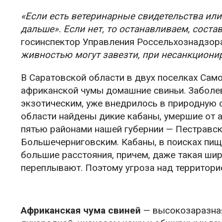
«Если есть ветеринарные свидетельства или с
дальше». Если нет, то останавливаем, соста
госинспектор Управления Россельхознадзор
живностью могут завезти, при несанкциони
В Саратовской области в двух поселках Сам
африканской чумы домашние свиньи. Заболев
экзотическим, уже внедрилось в природную 
области найдены дикие кабаны, умершие от а
пятью районами нашей губернии — Пестравс
Большечерниговским. Кабаны, в поисках пищ
большие расстояния, причем, даже такая широ
переплывают. Поэтому угроза над территорие
Африканская чума свиней
— высокозаразная