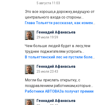
5 августа 11:03
Это все хорошо,а дорожку,ведущую от
центрального входа со стороны
кафе"Мираж" к аттракционам слабо
Глава Тольятти рассказал, как изменится парк Центрального района
доделать?А то бордюры положили,а
Геннадий Афанасьев
плитки не хватило,т.к.осенью и зимой
29 июля 19:59
лежала в парке и испортилась.Да
еще,видимо,часть украли.
Чем больше людей будет в лесу,тем
труднее поджигателям устроить
пожар.Тех кто разводит костры,тех
В тольяттинский лес не пустили более тысячи автомобилей
надо безбожно штрафовать.Камер
Геннадий Афанасьев
полно стоит,почему водители всё
25 июля 23:43
равно едут в лес? Штрафы мизерные.
Могли бы прислать открытку, с
поздравлением работникам,которые
больше сорока лет отработали на
Работники АВТОВАЗа получат премии
предприятии.
Геннадий Афанасьев