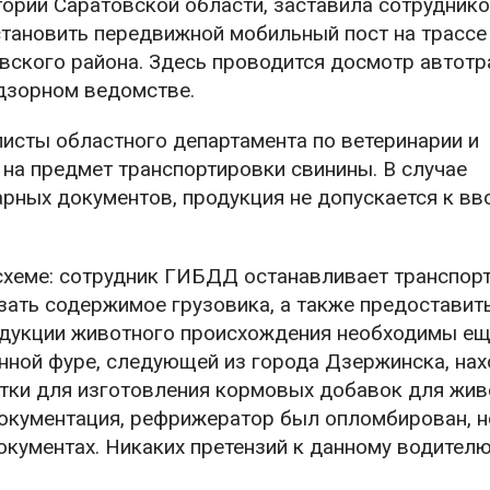
ории Саратовской области, заставила сотрудник
становить передвижной мобильный пост на трассе
вского района. Здесь проводится досмотр автотр
адзорном ведомстве.
исты областного департамента по ветеринарии и
на предмет транспортировки свинины. В случае
рных документов, продукция не допускается к вв
схеме: сотрудник ГИБДД останавливает транспор
зать содержимое грузовика, а также предоставит
одукции животного происхождения необходимы ещ
енной фуре, следующей из города Дзержинска, на
ки для изготовления кормовых добавок для жив
документация, рефрижератор был опломбирован, 
кументах. Никаких претензий к данному водителю