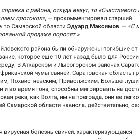
правка с района, откуда везут, то «Счастливого 
вляем протокол»
, — прокомментировал старший
а по Самарской области
Эдуард Максимов
. —
«С 
рованной продаже поросят.»
ойловского района были обнаружены погибшие от
ание, которое еще 10 лет назад было для России
среду. В Аткарском и Лысогорском районах Сарат
фриканской чумы свиней. Саратовская область гр
ким, Похвистневским, Приволжским, Большеглуши
и и во время гона, способны мигрировать на дост
кая река, как Волга, им не преграда, они ее легко
й Самарской области нависла, действительно, се
 вирусная болезнь свиней, характеризующаяся