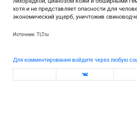
лихорадкой, цианозом кожи и обширными гем
хотя и не представляет опасности для челов
экономический ущерб, уничтожив свиноводч
Источник: TLT.ru
Для комментирования войдите через любую соц