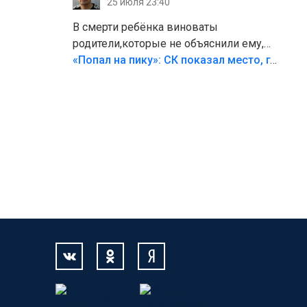
25 июля 23:40
В смерти ребёнка виноваты
родители,которые не объяснили ему,
что такое хорошо и что такое плохо!
«Попал на пику»: СК показал место, где был смертельно травмирован ребенок в Тольятти
Лезть через такой забор,верх
безумия,есть же калитка,ворота!
Жалко ребёнка,но он сам выбрал свою
судьбу.