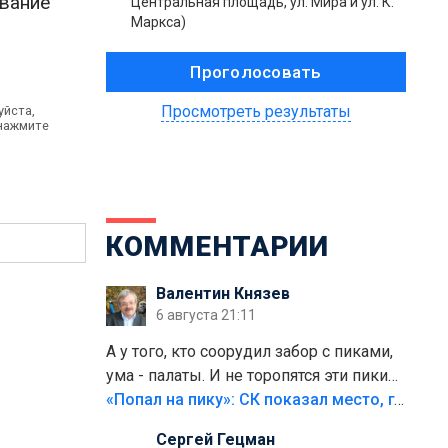
евание
Центральная площадь, ул. Мира и ул. К.
Маркса)
Просмотреть результаты
уйста,
 нажмите
КОММЕНТАРИИ
Валентин Князев
6 августа 21:11
А у того, кто соорудил забор с пиками,
ума - палаты. И не торопятся эти пики
срезать
«Попал на пику»: СК показал место, где был смертельно травмирован ребенок в Тольятти
Сергей Гецман