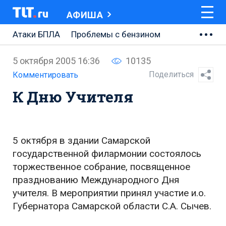
АФИША
Атаки БПЛА
Проблемы с бензином
АВТОВАЗ
5 октября 2005 16:36
10135
Ремонт Центральной площади
Поделиться
Комментировать
К Дню Учителя
Ремонт Обводного шоссе
Набережная Тольятти
Неделя Тольятти
5 октября в здании Самарской
государственной филармонии состоялось
торжественное собрание, посвященное
празднованию Международного Дня
учителя. В мероприятии принял участие и.о.
Губернатора Самарской области С.А. Сычев.