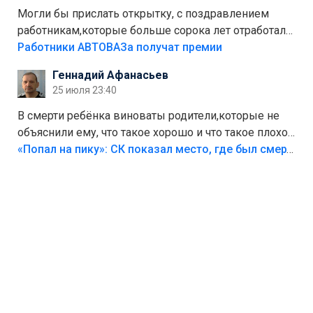
Могли бы прислать открытку, с поздравлением
работникам,которые больше сорока лет отработали
на предприятии.
Работники АВТОВАЗа получат премии
Геннадий Афанасьев
25 июля 23:40
В смерти ребёнка виноваты родители,которые не
объяснили ему, что такое хорошо и что такое плохо!
Лезть через такой забор,верх безумия,есть же
«Попал на пику»: СК показал место, где был смертельно травмирован ребенок в Тольятти
калитка,ворота! Жалко ребёнка,но он сам выбрал
свою судьбу.