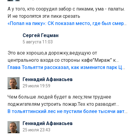
А у того, кто соорудил забор с пиками, ума - палаты.
И не торопятся эти пики срезать
«Попал на пику»: СК показал место, где был смертельно травмирован ребенок в Тольятти
Сергей Гецман
5 августа 11:03
Это все хорошо,а дорожку,ведущую от
центрального входа со стороны кафе"Мираж" к
аттракционам слабо доделать?А то бордюры
Глава Тольятти рассказал, как изменится парк Центрального района
положили,а плитки не хватило,т.к.осенью и зимой
Геннадий Афанасьев
лежала в парке и испортилась.Да еще,видимо,часть
29 июля 19:59
украли.
Чем больше людей будет в лесу,тем труднее
поджигателям устроить пожар.Тех кто разводит
костры,тех надо безбожно штрафовать.Камер полно
В тольяттинский лес не пустили более тысячи автомобилей
стоит,почему водители всё равно едут в лес?
Геннадий Афанасьев
Штрафы мизерные.
25 июля 23:43