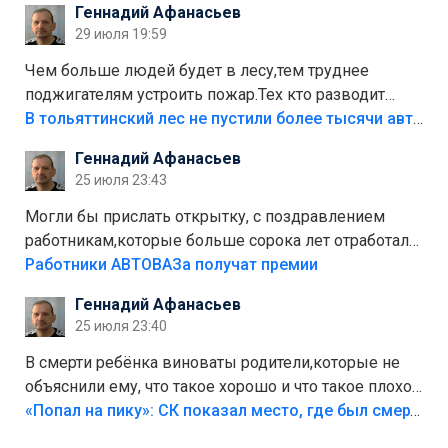
Геннадий Афанасьев
лежала в парке и испортилась.Да еще,видимо,часть
29 июля 19:59
украли.
Чем больше людей будет в лесу,тем труднее
поджигателям устроить пожар.Тех кто разводит
костры,тех надо безбожно штрафовать.Камер полно
В тольяттинский лес не пустили более тысячи автомобилей
стоит,почему водители всё равно едут в лес?
Геннадий Афанасьев
Штрафы мизерные.
25 июля 23:43
Могли бы прислать открытку, с поздравлением
работникам,которые больше сорока лет отработали
на предприятии.
Работники АВТОВАЗа получат премии
Геннадий Афанасьев
25 июля 23:40
В смерти ребёнка виноваты родители,которые не
объяснили ему, что такое хорошо и что такое плохо!
Лезть через такой забор,верх безумия,есть же
«Попал на пику»: СК показал место, где был смертельно травмирован ребенок в Тольятти
калитка,ворота! Жалко ребёнка,но он сам выбрал