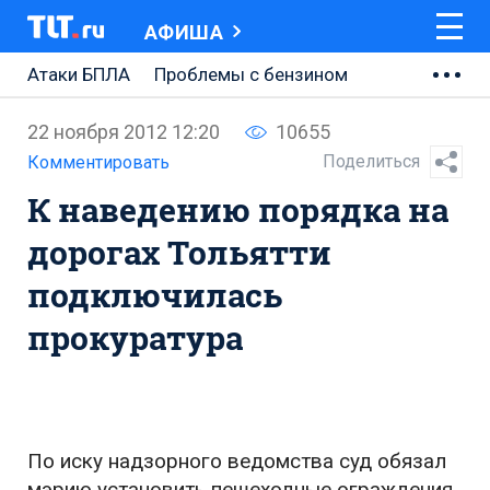
АФИША
Атаки БПЛА
Проблемы с бензином
АВТОВАЗ
22 ноября 2012 12:20
10655
Ремонт Центральной площади
Поделиться
Комментировать
К наведению порядка на
Ремонт Обводного шоссе
дорогах Тольятти
Набережная Тольятти
подключилась
Неделя Тольятти
прокуратура
По иску надзорного ведомства суд обязал
мэрию установить пешеходные ограждения