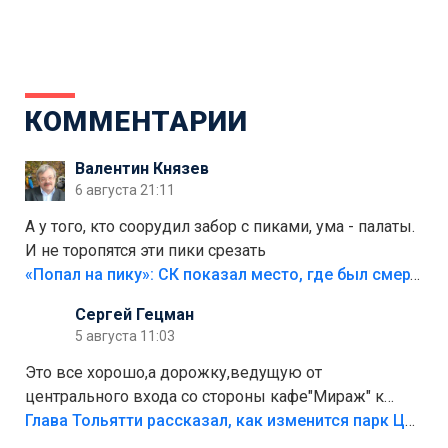
КОММЕНТАРИИ
Валентин Князев
6 августа 21:11
А у того, кто соорудил забор с пиками, ума - палаты.
И не торопятся эти пики срезать
«Попал на пику»: СК показал место, где был смертельно травмирован ребенок в Тольятти
Сергей Гецман
5 августа 11:03
Это все хорошо,а дорожку,ведущую от
центрального входа со стороны кафе"Мираж" к
аттракционам слабо доделать?А то бордюры
Глава Тольятти рассказал, как изменится парк Центрального района
положили,а плитки не хватило,т.к.осенью и зимой