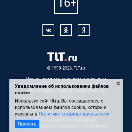
© 1998-2026, TLT.ru
При полном или частичном цитировании
материалов, ссылка на TLT.ru обязательна.
Уведомление об использовании файлов
Для Интернет-изданий гиперссылка на
cookie
TLT.ru
Используя сайт tlt.ru, Вы соглашаетесь с
Материалы с пометкой "Партнерский
использованием файлов cookie, которые
материал" публикуются на правах рекламы.
указаны в
Политике конфиденциальности
Редакция сайта не несет ответственности
за достоверность информации,
Принять
содержащейся в рекламных объявлениях