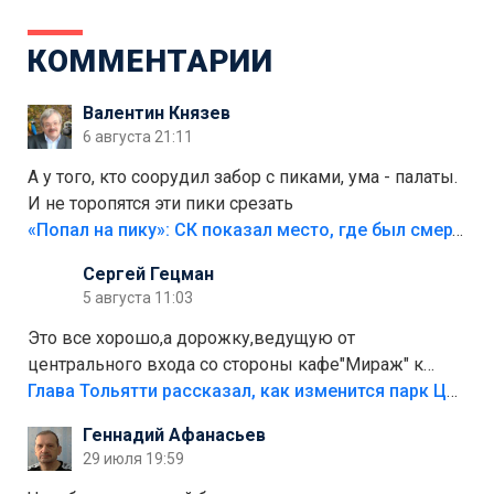
КОММЕНТАРИИ
Валентин Князев
6 августа 21:11
А у того, кто соорудил забор с пиками, ума - палаты.
И не торопятся эти пики срезать
«Попал на пику»: СК показал место, где был смертельно травмирован ребенок в Тольятти
Сергей Гецман
5 августа 11:03
Это все хорошо,а дорожку,ведущую от
центрального входа со стороны кафе"Мираж" к
аттракционам слабо доделать?А то бордюры
Глава Тольятти рассказал, как изменится парк Центрального района
положили,а плитки не хватило,т.к.осенью и зимой
Геннадий Афанасьев
лежала в парке и испортилась.Да еще,видимо,часть
29 июля 19:59
украли.