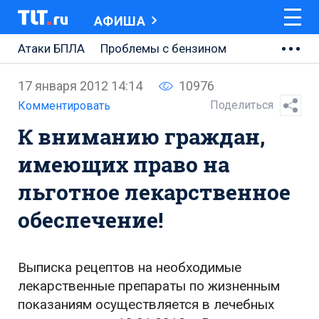
АФИША
Атаки БПЛА
Проблемы с бензином
АВТОВАЗ
17 января 2012 14:14
10976
Ремонт Центральной площади
Поделиться
Комментировать
К вниманию граждан,
Ремонт Обводного шоссе
имеющих право на
Набережная Тольятти
льготное лекарственное
Неделя Тольятти
обеспечение!
Выписка рецептов на необходимые
лекарственные препараты по жизненным
показаниям осуществляется в лечебных