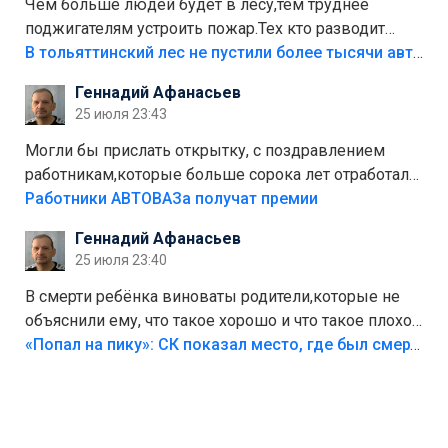
Чем больше людей будет в лесу,тем труднее
поджигателям устроить пожар.Тех кто разводит
костры,тех надо безбожно штрафовать.Камер полно
В тольяттинский лес не пустили более тысячи автомобилей
стоит,почему водители всё равно едут в лес?
Геннадий Афанасьев
Штрафы мизерные.
25 июля 23:43
Могли бы прислать открытку, с поздравлением
работникам,которые больше сорока лет отработали
на предприятии.
Работники АВТОВАЗа получат премии
Геннадий Афанасьев
25 июля 23:40
В смерти ребёнка виноваты родители,которые не
объяснили ему, что такое хорошо и что такое плохо!
Лезть через такой забор,верх безумия,есть же
«Попал на пику»: СК показал место, где был смертельно травмирован ребенок в Тольятти
калитка,ворота! Жалко ребёнка,но он сам выбрал
свою судьбу.