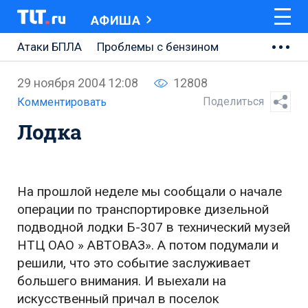
АФИША
Атаки БПЛА
Проблемы с бензином
АВТОВАЗ
29 ноября 2004 12:08
12808
Ремонт Центральной площади
Поделиться
Комментировать
Лодка
Ремонт Обводного шоссе
Набережная Тольятти
Неделя Тольятти
На прошлой неделе мы сообщали о начале
операции по транспортировке дизельной
подводной лодки Б-307 в технический музей
НТЦ ОАО » АВТОВАЗ». А потом подумали и
решили, что это событие заслуживает
большего внимания. И выехали на
искусственный причал в поселок