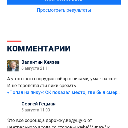
Просмотреть результаты
КОММЕНТАРИИ
Валентин Князев
6 августа 21:11
А у того, кто соорудил забор с пиками, ума - палаты.
И не торопятся эти пики срезать
«Попал на пику»: СК показал место, где был смертельно травмирован ребенок в Тольятти
Сергей Гецман
5 августа 11:03
Это все хорошо,а дорожку,ведущую от
центрального входа со стороны кафе"Мираж" к