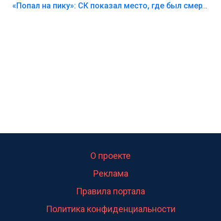
Лезть через такой забор,верх безумия,есть же
«Попал на пику»: СК показал место, где был смертельно травмирован ребенок в Тольятти
калитка,ворота! Жалко ребёнка,но он сам выбрал
свою судьбу.
О проекте
Реклама
Правила портала
Политика конфиденциальности