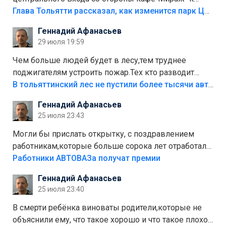
аттракционам слабо доделать?А то бордюры
Глава Тольятти рассказал, как изменится парк Центрального района
положили,а плитки не хватило,т.к.осенью и зимой
Геннадий Афанасьев
лежала в парке и испортилась.Да еще,видимо,часть
29 июля 19:59
украли.
Чем больше людей будет в лесу,тем труднее
поджигателям устроить пожар.Тех кто разводит
костры,тех надо безбожно штрафовать.Камер полно
В тольяттинский лес не пустили более тысячи автомобилей
стоит,почему водители всё равно едут в лес?
Геннадий Афанасьев
Штрафы мизерные.
25 июля 23:43
Могли бы прислать открытку, с поздравлением
работникам,которые больше сорока лет отработали
на предприятии.
Работники АВТОВАЗа получат премии
Геннадий Афанасьев
25 июля 23:40
В смерти ребёнка виноваты родители,которые не
объяснили ему, что такое хорошо и что такое плохо!