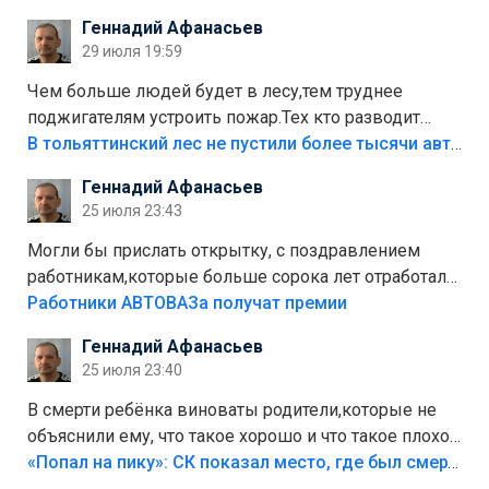
положили,а плитки не хватило,т.к.осенью и зимой
Геннадий Афанасьев
лежала в парке и испортилась.Да еще,видимо,часть
29 июля 19:59
украли.
Чем больше людей будет в лесу,тем труднее
поджигателям устроить пожар.Тех кто разводит
костры,тех надо безбожно штрафовать.Камер полно
В тольяттинский лес не пустили более тысячи автомобилей
стоит,почему водители всё равно едут в лес?
Геннадий Афанасьев
Штрафы мизерные.
25 июля 23:43
Могли бы прислать открытку, с поздравлением
работникам,которые больше сорока лет отработали
на предприятии.
Работники АВТОВАЗа получат премии
Геннадий Афанасьев
25 июля 23:40
В смерти ребёнка виноваты родители,которые не
объяснили ему, что такое хорошо и что такое плохо!
Лезть через такой забор,верх безумия,есть же
«Попал на пику»: СК показал место, где был смертельно травмирован ребенок в Тольятти
калитка,ворота! Жалко ребёнка,но он сам выбрал