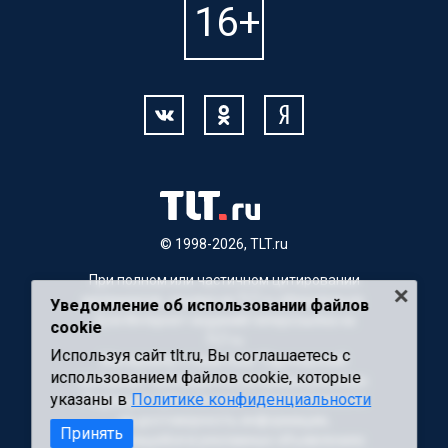
© 1998-2026, TLT.ru
При полном или частичном цитировании
материалов, ссылка на TLT.ru обязательна.
Уведомление об использовании файлов
Для Интернет-изданий гиперссылка на
cookie
TLT.ru
Используя сайт tlt.ru, Вы соглашаетесь с
Материалы с пометкой "Партнерский
использованием файлов cookie, которые
материал" публикуются на правах рекламы.
указаны в
Политике конфиденциальности
Редакция сайта не несет ответственности
за достоверность информации,
Принять
содержащейся в рекламных объявлениях