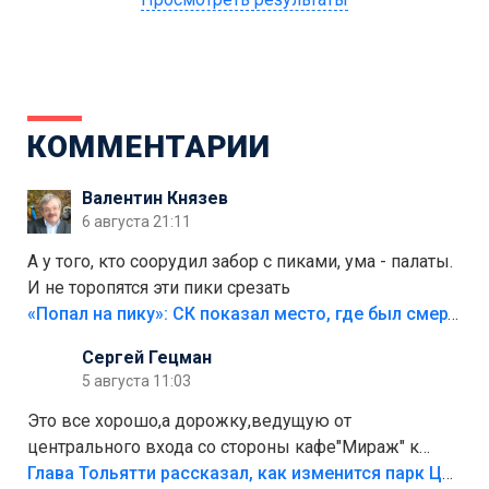
КОММЕНТАРИИ
Валентин Князев
6 августа 21:11
А у того, кто соорудил забор с пиками, ума - палаты.
И не торопятся эти пики срезать
«Попал на пику»: СК показал место, где был смертельно травмирован ребенок в Тольятти
Сергей Гецман
5 августа 11:03
Это все хорошо,а дорожку,ведущую от
центрального входа со стороны кафе"Мираж" к
аттракционам слабо доделать?А то бордюры
Глава Тольятти рассказал, как изменится парк Центрального района