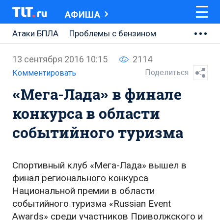
АФИША
Атаки БПЛА
Проблемы с бензином
АВТОВАЗ
13 сентября 2016 10:15
2114
Ремонт Центральной площади
Поделиться
Комментировать
«Мега-Лада» в финале
Ремонт Обводного шоссе
конкурса в области
Набережная Тольятти
событийного туризма
Неделя Тольятти
Спортивный клуб «Мега-Лада» вышел в
финал регионального конкурса
Национальной премии в области
событийного туризма «Russian Event
Awards» среди участников Приволжского и