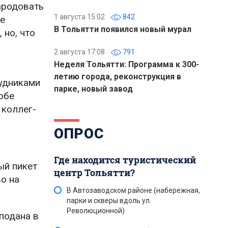
ародовать
1 августа 15:02
842
ие
В Тольятти появился новый мурал
 но, что
2 августа 17:08
791
Неделя Тольятти: Программа к 300-
летию города, реконструкция в
рудниками
парке, новый завод
обе
 коллег-
ОПРОС
Где находится туристический
ый пикет
центр Тольятти?
о на
В Автозаводском районе (набережная,
парки и скверы вдоль ул.
Революционной)
подана в