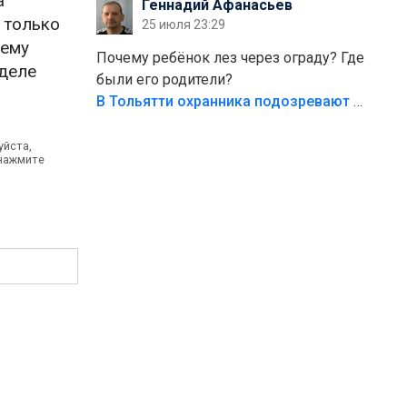
а
Геннадий Афанасьев
безумия,есть же калитка,ворота!
 только
25 июля 23:29
Жалко ребёнка,но он сам выбрал свою
лему
судьбу.
Почему ребёнок лез через ограду? Где
тделе
были его родители?
В Тольятти охранника подозревают в причинении смерти ребенку
уйста,
 нажмите