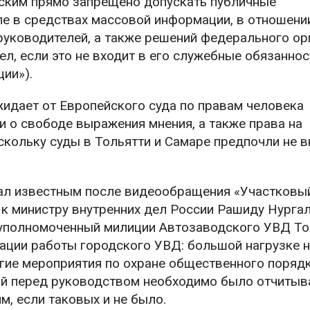
йским прямо запрещено допускать публичные
ле в средствах массовой информации, в отношени
руководителей, а также решений федерального ор
л, если это не входит в его служебные обязаннос
ции»).
идает от Европейского суда по правам человека
и о свободе выражения мнения, а также права на
кольку суды в Тольятти и Самаре предпочли не в
ал известным после видеообращения «Участковы
к министру внутренних дел России Рашиду Нургал
 уполномоченный милиции Автозаводского УВД То
зации работы городского УВД: большой нагрузке 
угие мероприятия по охране общественного порядк
ой перед руководством необходимо было отчитыв
, если таковых и не было.