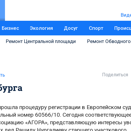
Вид
Бизнес
Экология
Досуг
Спорт
Проис
Ремонт Центральной площади
Ремонт Обводного
Поделиться
ть
бурга
рошла процедуру регистрации в Европейском суд
кальный номер 60566/10. Сегодня соответствующе
ссоциацию «АГОРА», представляющую интересы ув
х дел Рашиду Нургалиеву старшего участкового