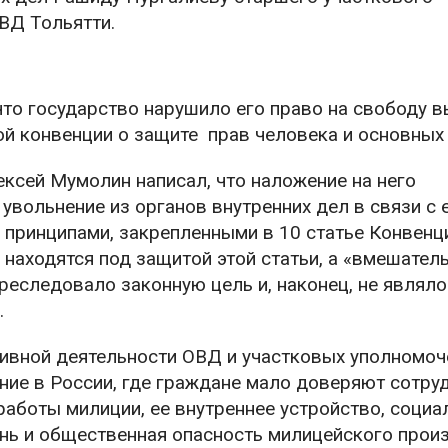
ВД Тольятти.
то государство нарушило его право на свободу 
ой конвенции о защите прав человека и основных
ексей Мумолин написал, что наложение на него
вольнение из органов внутренних дел в связи с 
принципами, закрепленными в 10 статье Конвенци
 находятся под защитой этой статьи, а «вмешател
реследовало законную цель и, наконец, не являло
.
тивной деятельности ОВД и участковых уполномо
ие в России, где граждане мало доверяют сотру
работы милиции, ее внутреннее устройство, социа
нь и общественная опасность милицейского прои