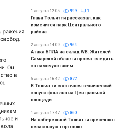
1 августа 12:05
999
1
Глава Тольятти рассказал, как
изменится парк Центрального
выражения
района
 свобод.
2 августа 14:09
964
Атака БПЛА на склад WB: Жителей
Самарской области просят следить
его
за самочувствием
и. Он
ьство в
5 августа 16:42
872
сь
В Тольятти состоялся технический
запуск фонтана на Центральной
площади
ченных
дникам
1 августа 17:47
860
льное и
На набережной Тольятти пресекают
звола
незаконную торговлю