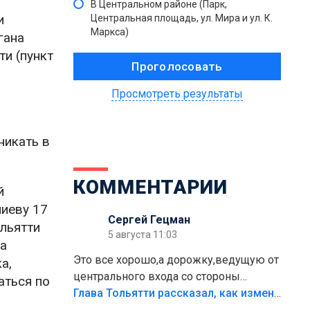
В Центральном районе (Парк,
и
Центральная площадь, ул. Мира и ул. К.
Маркса)
гана
ти (пункт
Просмотреть результаты
никать в
КОММЕНТАРИИ
й
иеву 17
Сергей Гецман
льятти
5 августа 11:03
на
Это все хорошо,а дорожку,ведущую от
а,
центрального входа со стороны
аться по
кафе"Мираж" к аттракционам слабо
Глава Тольятти рассказал, как изменится парк Центрального района
доделать?А то бордюры положили,а