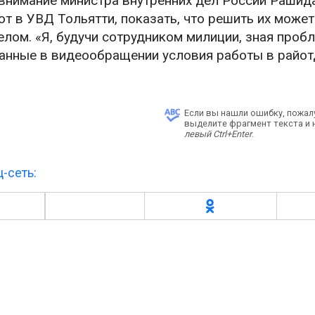
 внимание министра внутренних дел России Рашид
т в УВД Тольятти, показать, что решить их может
ом. «Я, будучи сотрудником милиции, зная проб
азанные в видеообращении условия работы в райо
Если вы нашли ошибку, пожал
выделите фрагмент текста и
левый Ctrl+Enter
.
-сеть: