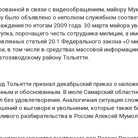
рованной в связи с видеообращением, майору Му
ему было объявлено о неполном служебном соотве
ждения по итогам 2009 года. 30 марта майора ув
упка, порочащего честь сотрудника милиции, а им
овленных статьей 20.1 Федерального закона «О м
ки, в том числе в средствах массовой информации
втозаводскому району Тольятти.
уд Тольятти признал декабрьский приказ о наложе
ным и обоснованным. В июле Самарский областн
л без удовлетворения. Аналогичная ситуация сло
шений о выговоре и увольнении, которые также 
ливого разбирательства в России Алексей Мумол