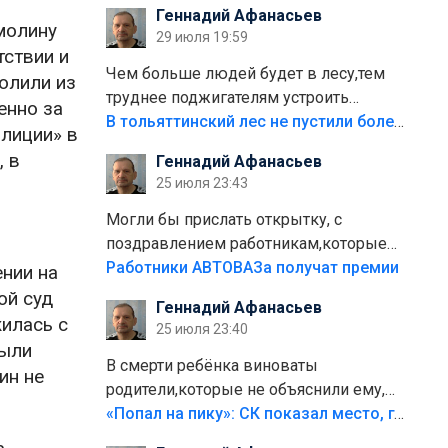
Геннадий Афанасьев
плитки не хватило,т.к.осенью и зимой
молину
29 июля 19:59
лежала в парке и испортилась.Да
тствии и
еще,видимо,часть украли.
Чем больше людей будет в лесу,тем
олили из
труднее поджигателям устроить
енно за
пожар.Тех кто разводит костры,тех
В тольяттинский лес не пустили более тысячи автомобилей
илиции» в
надо безбожно штрафовать.Камер
, в
Геннадий Афанасьев
полно стоит,почему водители всё
25 июля 23:43
равно едут в лес? Штрафы мизерные.
Могли бы прислать открытку, с
поздравлением работникам,которые
больше сорока лет отработали на
Работники АВТОВАЗа получат премии
нии на
предприятии.
ой суд
Геннадий Афанасьев
жилась с
25 июля 23:40
были
В смерти ребёнка виноваты
ин не
родители,которые не объяснили ему,
что такое хорошо и что такое плохо!
«Попал на пику»: СК показал место, где был смертельно травмирован ребенок в Тольятти
Лезть через такой забор,верх