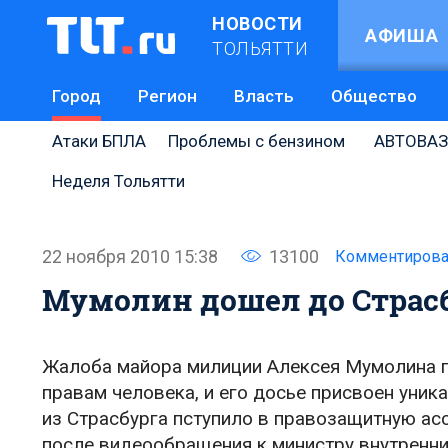
НОВОСТИ
АФИША
ТОЛЬЯТТИ
Город
Регион
Власть
Общество
Атаки БПЛА
Проблемы с бензином
АВТОВАЗ
Неделя Тольятти
22 ноября 2010 15:38
13100
Комментирова
Мумолин дошел до Страс
Жалоба майора милиции Алексея Мумолина п
правам человека, и его досье присвоен уни
из Страсбурга пступило в правозащитную а
после видеообращения к министру внутренни