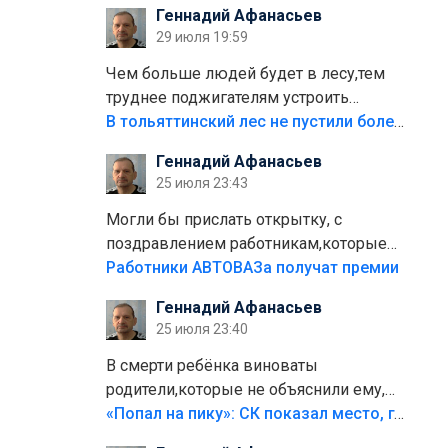
Геннадий Афанасьев
плитки не хватило,т.к.осенью и зимой
29 июля 19:59
лежала в парке и испортилась.Да
еще,видимо,часть украли.
Чем больше людей будет в лесу,тем
труднее поджигателям устроить
пожар.Тех кто разводит костры,тех
В тольяттинский лес не пустили более тысячи автомобилей
надо безбожно штрафовать.Камер
Геннадий Афанасьев
полно стоит,почему водители всё
25 июля 23:43
равно едут в лес? Штрафы мизерные.
Могли бы прислать открытку, с
поздравлением работникам,которые
больше сорока лет отработали на
Работники АВТОВАЗа получат премии
предприятии.
Геннадий Афанасьев
25 июля 23:40
В смерти ребёнка виноваты
родители,которые не объяснили ему,
что такое хорошо и что такое плохо!
«Попал на пику»: СК показал место, где был смертельно травмирован ребенок в Тольятти
Лезть через такой забор,верх