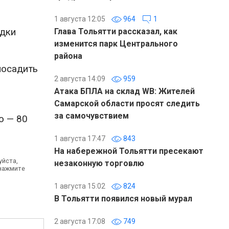
1 августа 12:05
964
1
адки
Глава Тольятти рассказал, как
изменится парк Центрального
района
посадить
2 августа 14:09
959
Атака БПЛА на склад WB: Жителей
Самарской области просят следить
за самочувствием
о — 80
1 августа 17:47
843
На набережной Тольятти пресекают
уйста,
незаконную торговлю
 нажмите
1 августа 15:02
824
В Тольятти появился новый мурал
2 августа 17:08
749