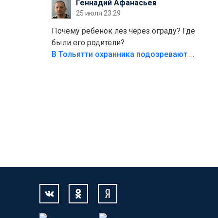
Геннадий Афанасьев
безумия,есть же калитка,ворота!
25 июля 23:29
Жалко ребёнка,но он сам выбрал свою
судьбу.
Почему ребёнок лез через ограду? Где
были его родители?
В Тольятти охранника подозревают в причинении смерти ребенку