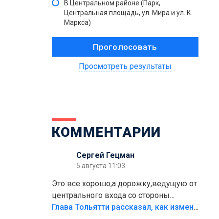
В Центральном районе (Парк,
Центральная площадь, ул. Мира и ул. К.
Маркса)
Просмотреть результаты
КОММЕНТАРИИ
Сергей Гецман
5 августа 11:03
Это все хорошо,а дорожку,ведущую от
центрального входа со стороны
кафе"Мираж" к аттракционам слабо
Глава Тольятти рассказал, как изменится парк Центрального района
доделать?А то бордюры положили,а