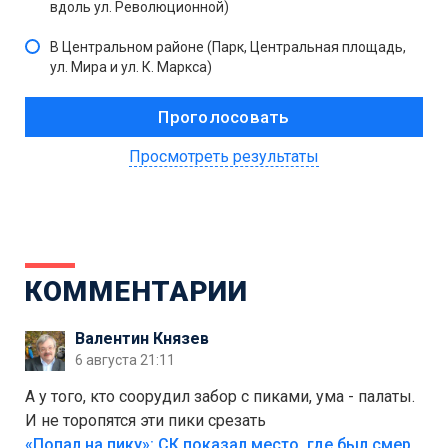
вдоль ул. Революционной)
В Центральном районе (Парк, Центральная площадь,
ул. Мира и ул. К. Маркса)
Просмотреть результаты
КОММЕНТАРИИ
Валентин Князев
6 августа 21:11
А у того, кто соорудил забор с пиками, ума - палаты.
И не торопятся эти пики срезать
«Попал на пику»: СК показал место, где был смертельно травмирован ребенок в Тольятти