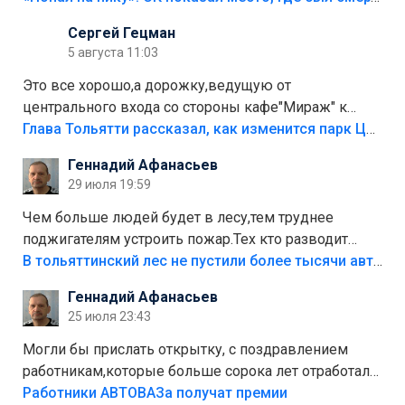
Сергей Гецман
5 августа 11:03
Это все хорошо,а дорожку,ведущую от
центрального входа со стороны кафе"Мираж" к
аттракционам слабо доделать?А то бордюры
Глава Тольятти рассказал, как изменится парк Центрального района
положили,а плитки не хватило,т.к.осенью и зимой
Геннадий Афанасьев
лежала в парке и испортилась.Да еще,видимо,часть
29 июля 19:59
украли.
Чем больше людей будет в лесу,тем труднее
поджигателям устроить пожар.Тех кто разводит
костры,тех надо безбожно штрафовать.Камер полно
В тольяттинский лес не пустили более тысячи автомобилей
стоит,почему водители всё равно едут в лес?
Геннадий Афанасьев
Штрафы мизерные.
25 июля 23:43
Могли бы прислать открытку, с поздравлением
работникам,которые больше сорока лет отработали
на предприятии.
Работники АВТОВАЗа получат премии