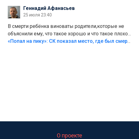
Геннадий Афанасьев
25 июля 23:40
В смерти ребёнка виноваты родители,которые не
объяснили ему, что такое хорошо и что такое плохо!
Лезть через такой забор,верх безумия,есть же
«Попал на пику»: СК показал место, где был смертельно травмирован ребенок в Тольятти
калитка,ворота! Жалко ребёнка,но он сам выбрал
свою судьбу.
О проекте