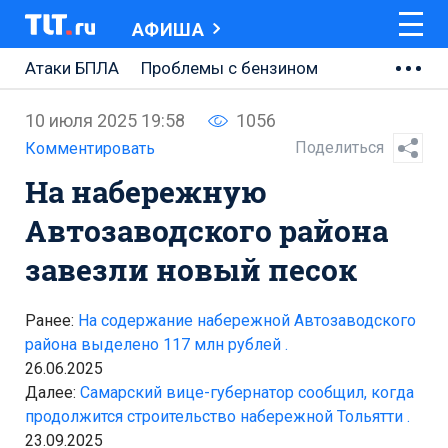
АФИША
Атаки БПЛА
Проблемы с бензином
АВТОВАЗ
10 июля 2025 19:58
1056
Ремонт Центральной площади
Поделиться
Комментировать
На набережную
Ремонт Обводного шоссе
Автозаводского района
Набережная Тольятти
завезли новый песок
Неделя Тольятти
Ранее:
На содержание набережной Автозаводского
района выделено 117 млн рублей .
26.06.2025
Далее:
Самарский вице-губернатор сообщил, когда
продолжится строительство набережной Тольятти .
23.09.2025