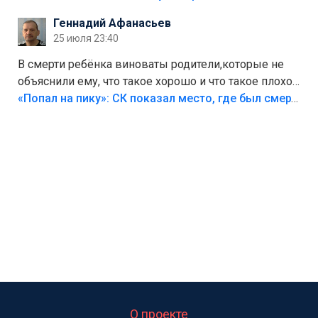
Геннадий Афанасьев
25 июля 23:40
В смерти ребёнка виноваты родители,которые не
объяснили ему, что такое хорошо и что такое плохо!
Лезть через такой забор,верх безумия,есть же
«Попал на пику»: СК показал место, где был смертельно травмирован ребенок в Тольятти
калитка,ворота! Жалко ребёнка,но он сам выбрал
свою судьбу.
О проекте