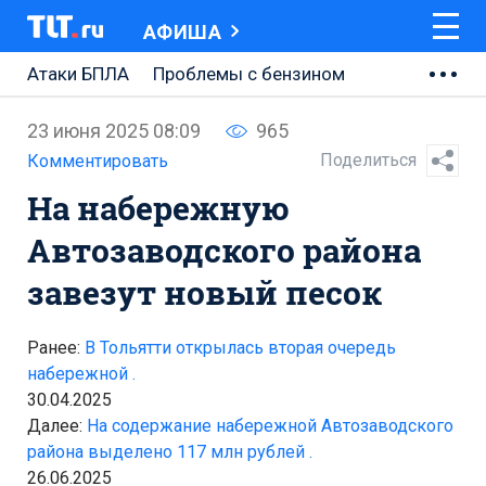
АФИША
Атаки БПЛА
Проблемы с бензином
АВТОВАЗ
23 июня 2025 08:09
965
Ремонт Центральной площади
Поделиться
Комментировать
На набережную
Ремонт Обводного шоссе
Автозаводского района
Набережная Тольятти
завезут новый песок
Неделя Тольятти
Ранее:
В Тольятти открылась вторая очередь
набережной .
30.04.2025
Далее:
На содержание набережной Автозаводского
района выделено 117 млн рублей .
26.06.2025