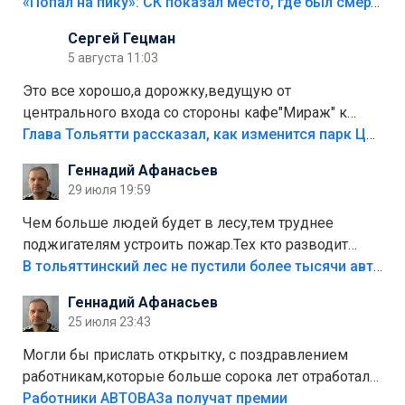
«Попал на пику»: СК показал место, где был смертельно травмирован ребенок в Тольятти
Сергей Гецман
5 августа 11:03
Это все хорошо,а дорожку,ведущую от
центрального входа со стороны кафе"Мираж" к
аттракционам слабо доделать?А то бордюры
Глава Тольятти рассказал, как изменится парк Центрального района
положили,а плитки не хватило,т.к.осенью и зимой
Геннадий Афанасьев
лежала в парке и испортилась.Да еще,видимо,часть
29 июля 19:59
украли.
Чем больше людей будет в лесу,тем труднее
поджигателям устроить пожар.Тех кто разводит
костры,тех надо безбожно штрафовать.Камер полно
В тольяттинский лес не пустили более тысячи автомобилей
стоит,почему водители всё равно едут в лес?
Геннадий Афанасьев
Штрафы мизерные.
25 июля 23:43
Могли бы прислать открытку, с поздравлением
работникам,которые больше сорока лет отработали
на предприятии.
Работники АВТОВАЗа получат премии