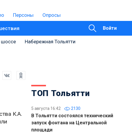
ео
Персоны
Опросы
шествия
Войти
 шоссе
Набережная Тольятти
ТОП Тольятти
5 августа 16:42
2130
тва К.А.
В Тольятти состоялся технический
ыли
запуск фонтана на Центральной
площади