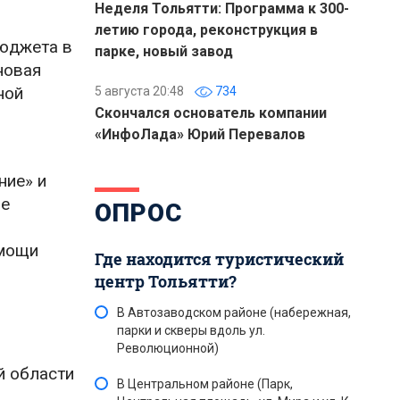
Неделя Тольятти: Программа к 300-
летию города, реконструкция в
бюджета в
парке, новый завод
новая
ной
5 августа 20:48
734
Скончался основатель компании
«ИнфоЛада» Юрий Перевалов
ние» и
ые
ОПРОС
омощи
Где находится туристический
центр Тольятти?
В Автозаводском районе (набережная,
парки и скверы вдоль ул.
Революционной)
й области
В Центральном районе (Парк,