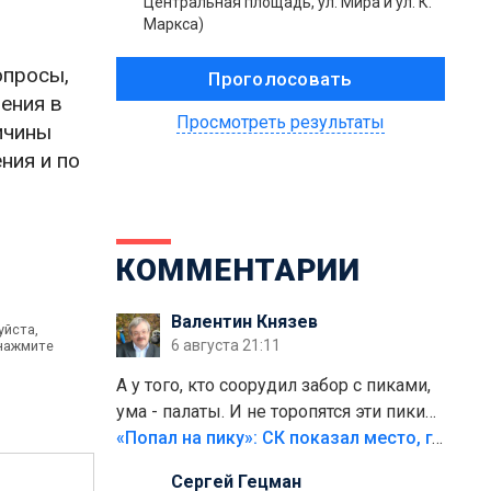
Центральная площадь, ул. Мира и ул. К.
Маркса)
опросы,
ения в
Просмотреть результаты
ичины
ния и по
КОММЕНТАРИИ
Валентин Князев
уйста,
6 августа 21:11
 нажмите
А у того, кто соорудил забор с пиками,
ума - палаты. И не торопятся эти пики
срезать
«Попал на пику»: СК показал место, где был смертельно травмирован ребенок в Тольятти
Сергей Гецман