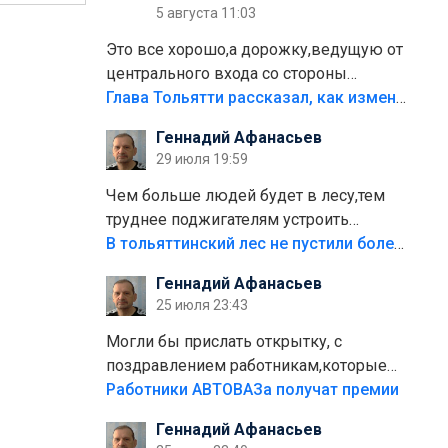
5 августа 11:03
Это все хорошо,а дорожку,ведущую от
центрального входа со стороны
кафе"Мираж" к аттракционам слабо
Глава Тольятти рассказал, как изменится парк Центрального района
доделать?А то бордюры положили,а
Геннадий Афанасьев
плитки не хватило,т.к.осенью и зимой
29 июля 19:59
лежала в парке и испортилась.Да
еще,видимо,часть украли.
Чем больше людей будет в лесу,тем
труднее поджигателям устроить
пожар.Тех кто разводит костры,тех
В тольяттинский лес не пустили более тысячи автомобилей
надо безбожно штрафовать.Камер
Геннадий Афанасьев
полно стоит,почему водители всё
25 июля 23:43
равно едут в лес? Штрафы мизерные.
Могли бы прислать открытку, с
поздравлением работникам,которые
больше сорока лет отработали на
Работники АВТОВАЗа получат премии
предприятии.
Геннадий Афанасьев