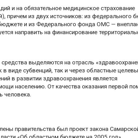
идий и на обязательное медицинское страхование
й), причем из двух источников: из федерального 
в бюджете и из Федерального фонда ОМС — внепла
руется направить на финансирование территориаль
е средства выделяются на отрасль «здравоохране
 в виде субвенций, так и через областные целев
ний в развитии здравоохранения является
мощи населению. От качества оказания первой п
ь человека.
ены правительства был проект закона Самарско
бласти «Об областном бюджете на 2005 год».