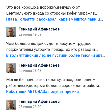
Это все хорошо,а дорожку,ведущую от
центрального входа со стороны кафе"Мираж" к
аттракционам слабо доделать?А то бордюры
Глава Тольятти рассказал, как изменится парк Центрального района
положили,а плитки не хватило,т.к.осенью и зимой
Геннадий Афанасьев
лежала в парке и испортилась.Да еще,видимо,часть
29 июля 19:59
украли.
Чем больше людей будет в лесу,тем труднее
поджигателям устроить пожар.Тех кто разводит
костры,тех надо безбожно штрафовать.Камер полно
В тольяттинский лес не пустили более тысячи автомобилей
стоит,почему водители всё равно едут в лес?
Геннадий Афанасьев
Штрафы мизерные.
25 июля 23:43
Могли бы прислать открытку, с поздравлением
работникам,которые больше сорока лет отработали
на предприятии.
Работники АВТОВАЗа получат премии
Геннадий Афанасьев
25 июля 23:40