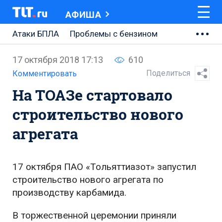
АФИША
Атаки БПЛА
Проблемы с бензином
АВТОВАЗ
17 октября 2018 17:13
610
Ремонт Центральной площади
Поделиться
Комментировать
На ТОАЗе стартовало
Ремонт Обводного шоссе
строительство нового
Набережная Тольятти
агрегата
Неделя Тольятти
17 октября ПАО «Тольяттиазот» запустил
строительство нового агрегата по
производству карбамида.
В торжественной церемонии приняли