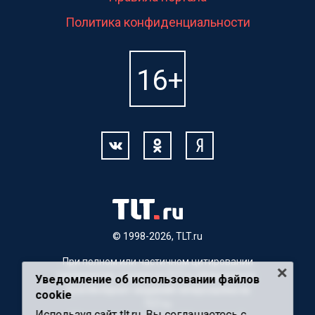
Политика конфиденциальности
© 1998-2026, TLT.ru
При полном или частичном цитировании
материалов, ссылка на TLT.ru обязательна.
Уведомление об использовании файлов
Для Интернет-изданий гиперссылка на
cookie
TLT.ru
Используя сайт tlt.ru, Вы соглашаетесь с