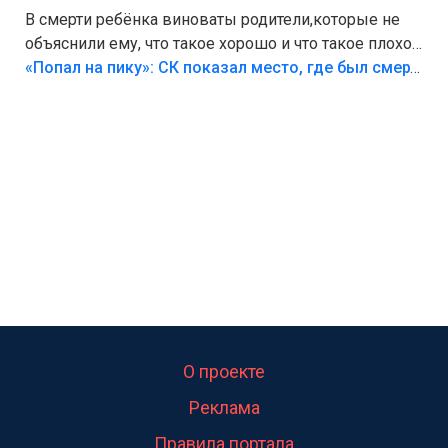
В смерти ребёнка виноваты родители,которые не
объяснили ему, что такое хорошо и что такое плохо!
Лезть через такой забор,верх безумия,есть же
«Попал на пику»: СК показал место, где был смертельно травмирован ребенок в Тольятти
калитка,ворота! Жалко ребёнка,но он сам выбрал
свою судьбу.
О проекте
Реклама
Правила портала