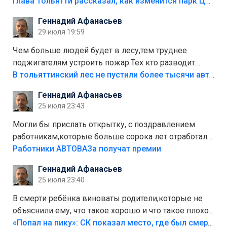
аттракционам слабо доделать?А то бордюры
Глава Тольятти рассказал, как изменится парк Центрального района
положили,а плитки не хватило,т.к.осенью и зимой
Геннадий Афанасьев
лежала в парке и испортилась.Да еще,видимо,часть
29 июля 19:59
украли.
Чем больше людей будет в лесу,тем труднее
поджигателям устроить пожар.Тех кто разводит
костры,тех надо безбожно штрафовать.Камер полно
В тольяттинский лес не пустили более тысячи автомобилей
стоит,почему водители всё равно едут в лес?
Геннадий Афанасьев
Штрафы мизерные.
25 июля 23:43
Могли бы прислать открытку, с поздравлением
работникам,которые больше сорока лет отработали
на предприятии.
Работники АВТОВАЗа получат премии
Геннадий Афанасьев
25 июля 23:40
В смерти ребёнка виноваты родители,которые не
объяснили ему, что такое хорошо и что такое плохо!
Лезть через такой забор,верх безумия,есть же
«Попал на пику»: СК показал место, где был смертельно травмирован ребенок в Тольятти