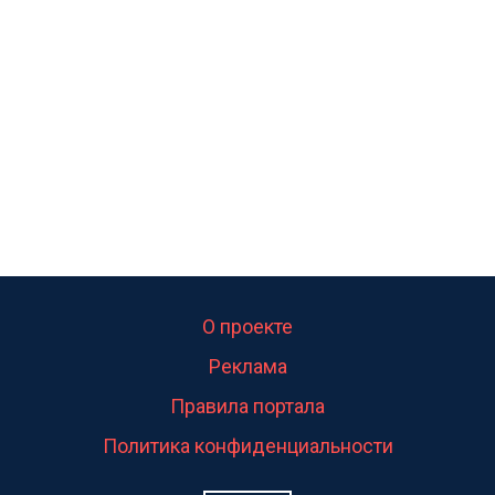
калитка,ворота! Жалко ребёнка,но он сам выбрал
свою судьбу.
О проекте
Реклама
Правила портала
Политика конфиденциальности