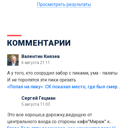
Просмотреть результаты
КОММЕНТАРИИ
Валентин Князев
6 августа 21:11
А у того, кто соорудил забор с пиками, ума - палаты.
И не торопятся эти пики срезать
«Попал на пику»: СК показал место, где был смертельно травмирован ребенок в Тольятти
Сергей Гецман
5 августа 11:03
Это все хорошо,а дорожку,ведущую от
центрального входа со стороны кафе"Мираж" к