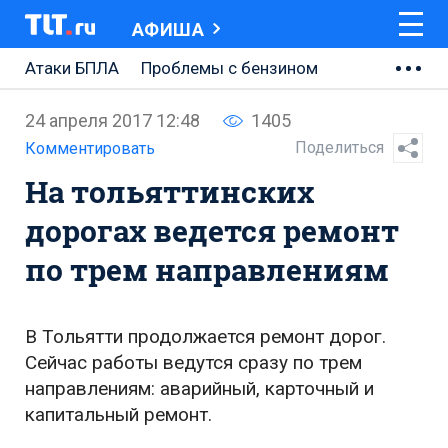
АФИША
Атаки БПЛА
Проблемы с бензином
АВТОВАЗ
24 апреля 2017 12:48
1405
Ремонт Центральной площади
Поделиться
Комментировать
На тольяттинских
Ремонт Обводного шоссе
дорогах ведется ремонт
Набережная Тольятти
по трем направлениям
Неделя Тольятти
В Тольятти продолжается ремонт дорог.
Сейчас работы ведутся сразу по трем
направлениям: аварийный, карточный и
капитальный ремонт.