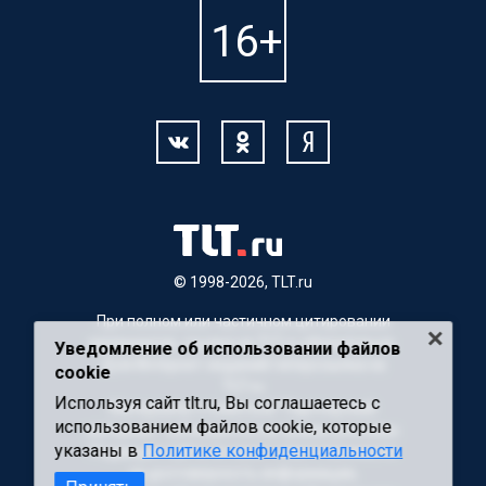
© 1998-2026, TLT.ru
При полном или частичном цитировании
материалов, ссылка на TLT.ru обязательна.
Уведомление об использовании файлов
Для Интернет-изданий гиперссылка на
cookie
TLT.ru
Используя сайт tlt.ru, Вы соглашаетесь с
Материалы с пометкой "Партнерский
использованием файлов cookie, которые
материал" публикуются на правах рекламы.
указаны в
Политике конфиденциальности
Редакция сайта не несет ответственности
за достоверность информации,