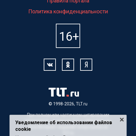
Правила портала
Политика конфиденциальности
© 1998-2026, TLT.ru
При полном или частичном цитировании
материалов, ссылка на TLT.ru обязательна.
Уведомление об использовании файлов
Для Интернет-изданий гиперссылка на
cookie
TLT.ru