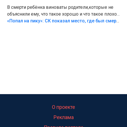
В смерти ребёнка виноваты родители,которые не
объяснили ему, что такое хорошо и что такое плохо!
Лезть через такой забор,верх безумия,есть же
«Попал на пику»: СК показал место, где был смертельно травмирован ребенок в Тольятти
калитка,ворота! Жалко ребёнка,но он сам выбрал
свою судьбу.
О проекте
Реклама