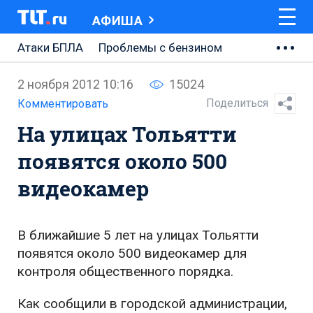
АФИША
Атаки БПЛА
Проблемы с бензином
АВТОВАЗ
2 ноября 2012 10:16
15024
Ремонт Центральной площади
Поделиться
Комментировать
На улицах Тольятти
Ремонт Обводного шоссе
появятся около 500
Набережная Тольятти
видеокамер
Неделя Тольятти
В ближайшие 5 лет на улицах Тольятти
появятся около 500 видеокамер для
контроля общественного порядка.
Как сообщили в городской администрации,