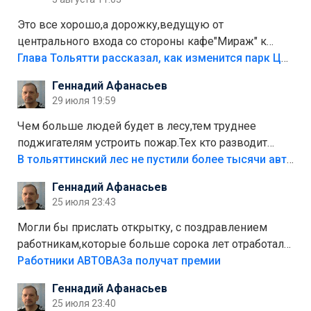
Это все хорошо,а дорожку,ведущую от
центрального входа со стороны кафе"Мираж" к
аттракционам слабо доделать?А то бордюры
Глава Тольятти рассказал, как изменится парк Центрального района
положили,а плитки не хватило,т.к.осенью и зимой
Геннадий Афанасьев
лежала в парке и испортилась.Да еще,видимо,часть
29 июля 19:59
украли.
Чем больше людей будет в лесу,тем труднее
поджигателям устроить пожар.Тех кто разводит
костры,тех надо безбожно штрафовать.Камер полно
В тольяттинский лес не пустили более тысячи автомобилей
стоит,почему водители всё равно едут в лес?
Геннадий Афанасьев
Штрафы мизерные.
25 июля 23:43
Могли бы прислать открытку, с поздравлением
работникам,которые больше сорока лет отработали
на предприятии.
Работники АВТОВАЗа получат премии
Геннадий Афанасьев
25 июля 23:40