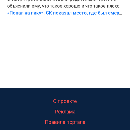
объяснили ему, что такое хорошо и что такое плохо!
Лезть через такой забор,верх безумия,есть же
«Попал на пику»: СК показал место, где был смертельно травмирован ребенок в Тольятти
калитка,ворота! Жалко ребёнка,но он сам выбрал
свою судьбу.
О проекте
Реклама
Правила портала