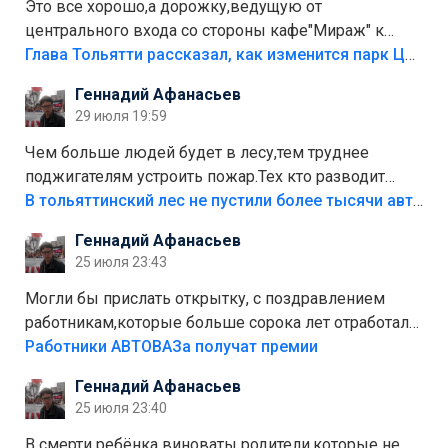
Это все хорошо,а дорожку,ведущую от
центрального входа со стороны кафе"Мираж" к
аттракционам слабо доделать?А то бордюры
Глава Тольятти рассказал, как изменится парк Центрального района
положили,а плитки не хватило,т.к.осенью и зимой
Геннадий Афанасьев
лежала в парке и испортилась.Да еще,видимо,часть
29 июля 19:59
украли.
Чем больше людей будет в лесу,тем труднее
поджигателям устроить пожар.Тех кто разводит
костры,тех надо безбожно штрафовать.Камер полно
В тольяттинский лес не пустили более тысячи автомобилей
стоит,почему водители всё равно едут в лес?
Геннадий Афанасьев
Штрафы мизерные.
25 июля 23:43
Могли бы прислать открытку, с поздравлением
работникам,которые больше сорока лет отработали
на предприятии.
Работники АВТОВАЗа получат премии
Геннадий Афанасьев
25 июля 23:40
В смерти ребёнка виноваты родители,которые не