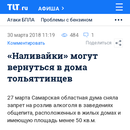
АФИША
Атаки БПЛА
Проблемы с бензином
АВТОВАЗ
30 марта 2018 11:19
484
1
Ремонт Центральной площади
Поделиться
Комментировать
«Наливайки» могут
Ремонт Обводного шоссе
вернуться в дома
Набережная Тольятти
тольяттинцев
Неделя Тольятти
27 марта Самарская областная дума сняла
запрет на розлив алкоголя в заведениях
общепита, расположенных в жилых домах и
имеющую площадь менее 50 кв.м.