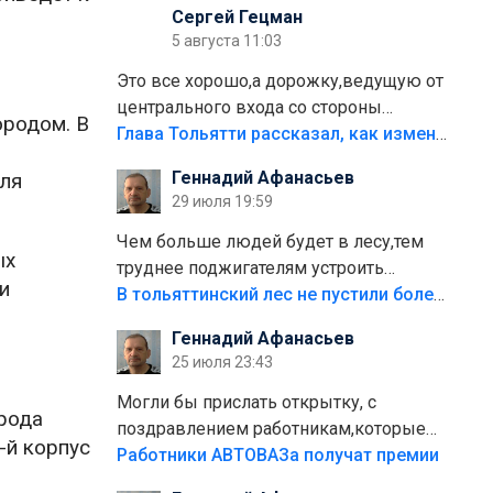
Сергей Гецман
5 августа 11:03
Это все хорошо,а дорожку,ведущую от
центрального входа со стороны
ородом. В
кафе"Мираж" к аттракционам слабо
Глава Тольятти рассказал, как изменится парк Центрального района
доделать?А то бордюры положили,а
Геннадий Афанасьев
еля
плитки не хватило,т.к.осенью и зимой
29 июля 19:59
лежала в парке и испортилась.Да
еще,видимо,часть украли.
Чем больше людей будет в лесу,тем
ых
труднее поджигателям устроить
и
пожар.Тех кто разводит костры,тех
В тольяттинский лес не пустили более тысячи автомобилей
надо безбожно штрафовать.Камер
Геннадий Афанасьев
полно стоит,почему водители всё
25 июля 23:43
равно едут в лес? Штрафы мизерные.
Могли бы прислать открытку, с
орода
поздравлением работникам,которые
-й корпус
больше сорока лет отработали на
Работники АВТОВАЗа получат премии
предприятии.