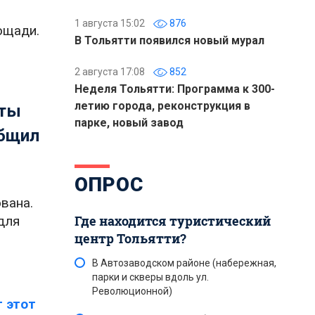
1 августа 15:02
876
ощади.
В Тольятти появился новый мурал
2 августа 17:08
852
Неделя Тольятти: Программа к 300-
летию города, реконструкция в
оты
парке, новый завод
общил
ОПРОС
вана.
Где находится туристический
для
центр Тольятти?
В Автозаводском районе (набережная,
парки и скверы вдоль ул.
Революционной)
 этот