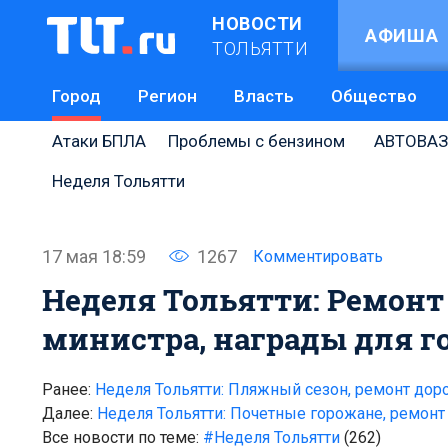
НОВОСТИ
АФИША
ТОЛЬЯТТИ
Город
Регион
Власть
Общество
Атаки БПЛА
Проблемы с бензином
АВТОВАЗ
Неделя Тольятти
17 мая 18:59
1267
Комментировать
Неделя Тольятти: Ремонт
министра, награды для г
Ранее:
Неделя Тольятти: Пляжный сезон, ремонт доро
Далее:
Неделя Тольятти: Почетные горожане, ремонт 
Все новости по теме:
#Неделя Тольятти
(262)