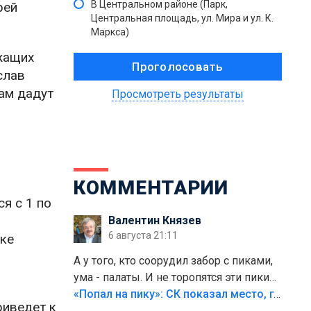
В Центральном районе (Парк,
рей
Центральная площадь, ул. Мира и ул. К.
Маркса)
ужащих
слав
ам дадут
Просмотреть результаты
КОММЕНТАРИИ
я с 1 по
Валентин Князев
6 августа 21:11
рке
А у того, кто соорудил забор с пиками,
ума - палаты. И не торопятся эти пики
срезать
«Попал на пику»: СК показал место, где был смертельно травмирован ребенок в Тольятти
риведет к