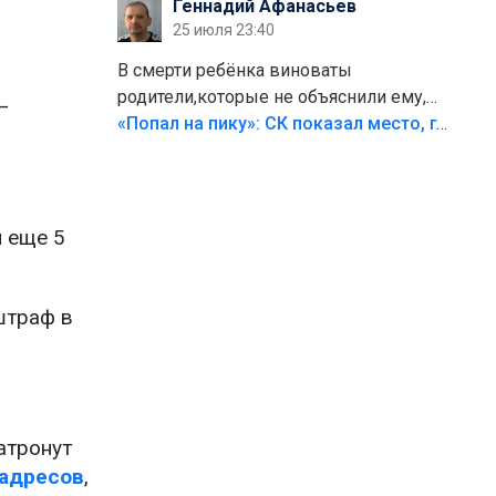
Геннадий Афанасьев
25 июля 23:40
В смерти ребёнка виноваты
родители,которые не объяснили ему,
—
что такое хорошо и что такое плохо!
«Попал на пику»: СК показал место, где был смертельно травмирован ребенок в Тольятти
Лезть через такой забор,верх
безумия,есть же калитка,ворота!
Жалко ребёнка,но он сам выбрал свою
судьбу.
и еще 5
штраф в
атронут
 адресов
,