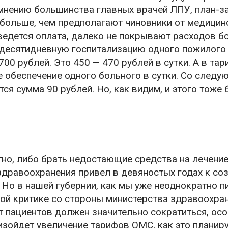
мнению большинства главных врачей ЛПУ, план-за
 больше, чем предполагают чиновники от медицин
 ведется оплата, далеко не покрывают расходов 
 десятидневную госпитализацию одного пожилого
00 рублей. Это 450 — 470 рублей в сутки. А в тар
е обеспечение одного больного в сутки. Со следу
я сумма 90 рублей. Но, как видим, и этого тоже 
о, либо брать недостающие средства на лечение
здравоохранения привел в девяностых годах к со
Но в нашей губернии, как мы уже неоднократно п
ой критике со стороны министерства здравоохра
т пациентов должен значительно сократиться, осо
изойдет увеличение тарифов ОМС, как это планиру