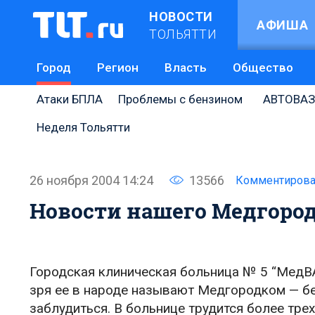
НОВОСТИ
АФИША
ТОЛЬЯТТИ
Город
Регион
Власть
Общество
Атаки БПЛА
Проблемы с бензином
АВТОВАЗ
Неделя Тольятти
26 ноября 2004 14:24
13566
Комментирова
Новости нашего Медгоро
Городская клиническая больница № 5 “МедВАз
зря ее в народе называют Медгородком — бе
заблудиться. В больнице трудится более тре