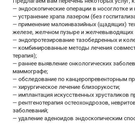
Предлагаем вам перечень некоторых услуг, 
— эндоскопические операции в носоглотке и
— устранение храпа лазером (без госпитализа
— применение малоинвазийных (щадящих) тех
железе, желчном пузыре и желчевыводящих 
— эндопротезирование тазобедренных и коле
— комбинированные методы лечения совместн
терапия);
— раннее выявление онкологических заболе
маммографе;
— обследование по канцеропревенторным п
— хирургическое лечение близорукости;
— имплантация искусственных хрусталиков пр
— рентгенотерапия остеохондрозов, невритов
заболеваний;
— удаление аденоидов эндоскопическим спо