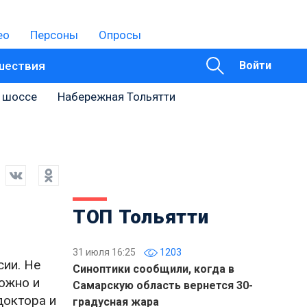
ео
Персоны
Опросы
шествия
Войти
 шоссе
Набережная Тольятти
ТОП Тольятти
31 июля 16:25
1203
сии. Не
Синоптики сообщили, когда в
ожно и
Самарскую область вернется 30-
доктора и
градусная жара