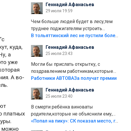
Геннадий Афанасьев
плитки не хватило,т.к.осенью и зимой
29 июля 19:59
лежала в парке и испортилась.Да
еще,видимо,часть украли.
Чем больше людей будет в лесу,тем
труднее поджигателям устроить
пожар.Тех кто разводит костры,тех
В тольяттинский лес не пустили более тысячи автомобилей
“с
надо безбожно штрафовать.Камер
ут, куда,
Геннадий Афанасьев
полно стоит,почему водители всё
у, а
25 июля 23:43
равно едут в лес? Штрафы мизерные.
это уже
Могли бы прислать открытку, с
 которая
поздравлением работникам,которые
ия. А во-
больше сорока лет отработали на
Работники АВТОВАЗа получат премии
ль.
предприятии.
Геннадий Афанасьев
25 июля 23:40
ают
В смерти ребёнка виноваты
о платных
родители,которые не объяснили ему,
уры.
что такое хорошо и что такое плохо!
«Попал на пику»: СК показал место, где был смертельно травмирован ребенок в Тольятти
Лезть через такой забор,верх
, можно