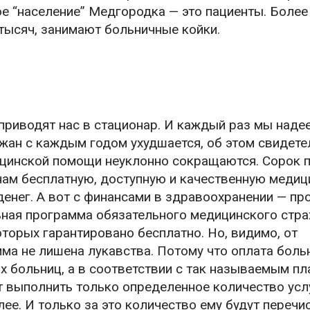
е “население” Медгородка — это пациенты. Более
 тысяч, занимают больничные койки.
приводят нас в стационар. И каждый раз мы надее
ожан с каждым годом ухудшается, об этом свидет
ицинской помощи неуклонно сокращаются. Сорок 
нам бесплатную, доступную и качественную медици
денег. А вот с финансами в здравоохранении — про
ная программа обязательного медицинского стра
оторых гарантировано бесплатно. Но, видимо, от
мма не лишена лукавства. Потому что оплата бол
х больниц, а в соответствии с так называемым пл
т выполнить только определенное количество услу
лее. И только за это количество ему будут переч