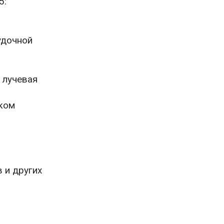
5:
удочной
 лучевая
ком
 и других