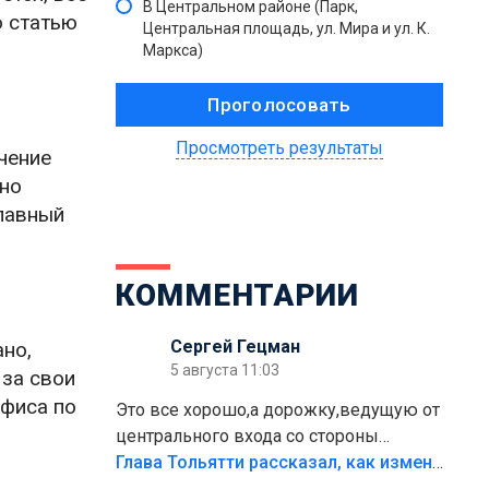
В Центральном районе (Парк,
ю статью
Центральная площадь, ул. Мира и ул. К.
Маркса)
Просмотреть результаты
чение
ьно
лавный
КОММЕНТАРИИ
Сергей Гецман
ано,
5 августа 11:03
 за свои
офиса по
Это все хорошо,а дорожку,ведущую от
центрального входа со стороны
кафе"Мираж" к аттракционам слабо
Глава Тольятти рассказал, как изменится парк Центрального района
доделать?А то бордюры положили,а