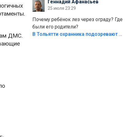
Геннадий Афанасьев
безумия,есть же калитка,ворота!
логичных
25 июля 23:29
Жалко ребёнка,но он сам выбрал свою
ртаменты.
судьбу.
Почему ребёнок лез через ограду? Где
были его родители?
В Тольятти охранника подозревают в причинении смерти ребенку
сам ДМС.
ывающие
по