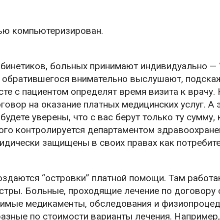
ью компьютеризирован.
абинетиков, больных принимают индивидуально — 
о обратившегося внимательно выслушают, подскаж
те с пациентом определят время визита к врачу. Н
говор на оказание платных медицинских услуг. А 
будете уверены, что с вас берут только ту сумму,
ого контролируется департаментом здравоохранен
ридически защищены в своих правах как потребите
оздаются “островки” платной помощи. Там работ
тры. Больные, проходящие лечение по договору 
одимые медикаменты, обследования и физиопроцед
азные по стоимости варианты лечения. Например