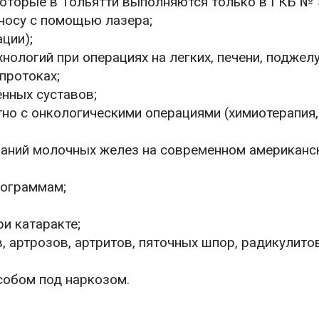
которые в Тольятти выполняются только в ГКБ № 
 носу с помощью лазера;
ции);
нологий при операциях на легких, печени, поджел
протоках;
нных суставов;
о с онкологическими операциями (химиотерапия,
ваний молочных желез на современном американс
рограммам;
и катаракте;
, артрозов, артритов, пяточных шпор, радикулитов
собом под наркозом.