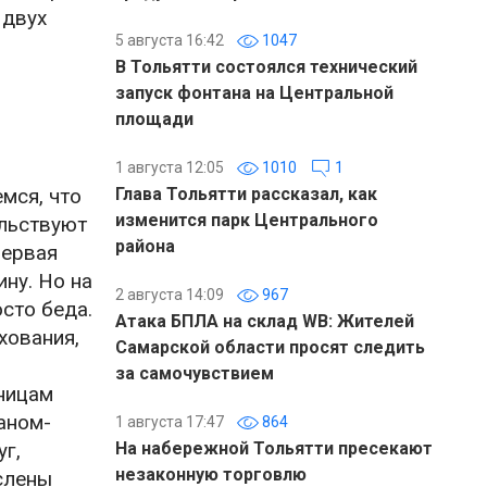
 двух
5 августа 16:42
1047
В Тольятти состоялся технический
запуск фонтана на Центральной
площади
1 августа 12:05
1010
1
мся, что
Глава Тольятти рассказал, как
изменится парк Центрального
ельствуют
района
первая
ну. Но на
2 августа 14:09
967
сто беда.
Атака БПЛА на склад WB: Жителей
хования,
Самарской области просят следить
за самочувствием
ьницам
аном-
1 августа 17:47
864
г,
На набережной Тольятти пресекают
незаконную торговлю
ислены