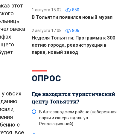
каз этот
1 августа 15:02
850
ского
В Тольятти появился новый мурал
больницы
 человека
2 августа 17:08
806
ифах
Неделя Тольятти: Программа к 300-
ющего
летию города, реконструкция в
будет
парке, новый завод
ОПРОС
 у своих
Где находится туристический
зданию
центр Тольятти?
исали,
В Автозаводском районе (набережная,
нения
парки и скверы вдоль ул.
бенно с
Революционной)
ется, все