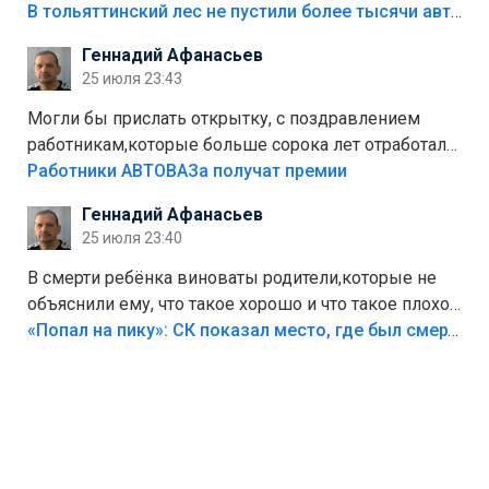
костры,тех надо безбожно штрафовать.Камер полно
В тольяттинский лес не пустили более тысячи автомобилей
стоит,почему водители всё равно едут в лес?
Геннадий Афанасьев
Штрафы мизерные.
25 июля 23:43
Могли бы прислать открытку, с поздравлением
работникам,которые больше сорока лет отработали
на предприятии.
Работники АВТОВАЗа получат премии
Геннадий Афанасьев
25 июля 23:40
В смерти ребёнка виноваты родители,которые не
объяснили ему, что такое хорошо и что такое плохо!
Лезть через такой забор,верх безумия,есть же
«Попал на пику»: СК показал место, где был смертельно травмирован ребенок в Тольятти
калитка,ворота! Жалко ребёнка,но он сам выбрал
свою судьбу.