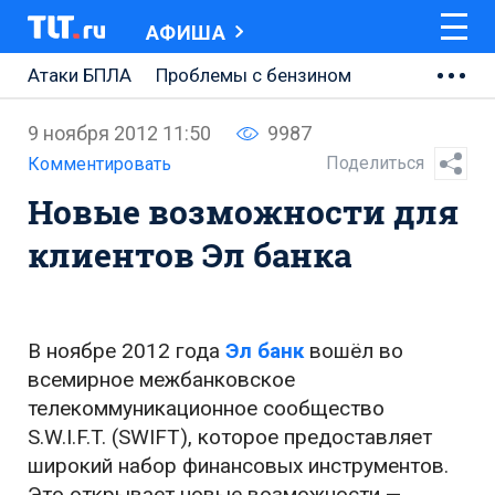
АФИША
Атаки БПЛА
Проблемы с бензином
АВТОВАЗ
9 ноября 2012 11:50
9987
Ремонт Центральной площади
Поделиться
Комментировать
Новые возможности для
Ремонт Обводного шоссе
клиентов Эл банка
Набережная Тольятти
Неделя Тольятти
В ноябре 2012 года
Эл банк
вошёл во
всемирное межбанковское
телекоммуникационное сообщество
S.W.I.F.T. (SWIFT), которое предоставляет
широкий набор финансовых инструментов.
Это открывает новые возможности —