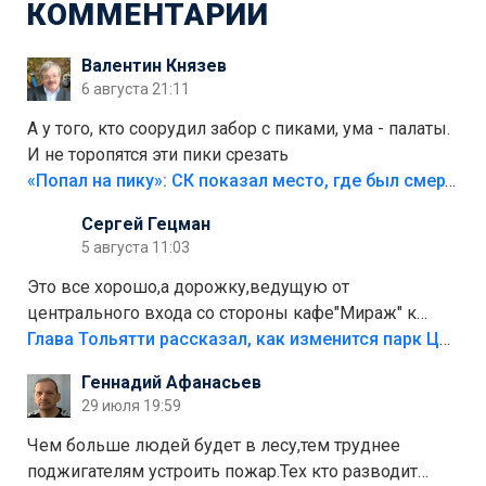
КОММЕНТАРИИ
Валентин Князев
6 августа 21:11
А у того, кто соорудил забор с пиками, ума - палаты.
И не торопятся эти пики срезать
«Попал на пику»: СК показал место, где был смертельно травмирован ребенок в Тольятти
Сергей Гецман
5 августа 11:03
Это все хорошо,а дорожку,ведущую от
центрального входа со стороны кафе"Мираж" к
аттракционам слабо доделать?А то бордюры
Глава Тольятти рассказал, как изменится парк Центрального района
положили,а плитки не хватило,т.к.осенью и зимой
Геннадий Афанасьев
лежала в парке и испортилась.Да еще,видимо,часть
29 июля 19:59
украли.
Чем больше людей будет в лесу,тем труднее
поджигателям устроить пожар.Тех кто разводит