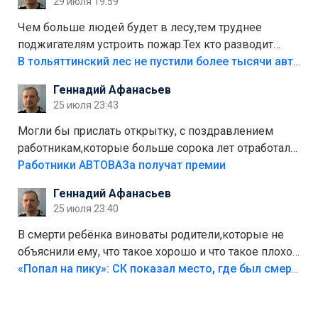
29 июля 19:59
украли.
Чем больше людей будет в лесу,тем труднее
поджигателям устроить пожар.Тех кто разводит
костры,тех надо безбожно штрафовать.Камер полно
В тольяттинский лес не пустили более тысячи автомобилей
стоит,почему водители всё равно едут в лес?
Геннадий Афанасьев
Штрафы мизерные.
25 июля 23:43
Могли бы прислать открытку, с поздравлением
работникам,которые больше сорока лет отработали
на предприятии.
Работники АВТОВАЗа получат премии
Геннадий Афанасьев
25 июля 23:40
В смерти ребёнка виноваты родители,которые не
объяснили ему, что такое хорошо и что такое плохо!
Лезть через такой забор,верх безумия,есть же
«Попал на пику»: СК показал место, где был смертельно травмирован ребенок в Тольятти
калитка,ворота! Жалко ребёнка,но он сам выбрал
свою судьбу.