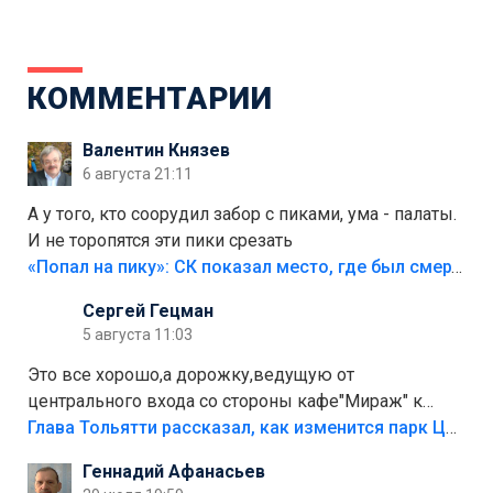
КОММЕНТАРИИ
Валентин Князев
6 августа 21:11
А у того, кто соорудил забор с пиками, ума - палаты.
И не торопятся эти пики срезать
«Попал на пику»: СК показал место, где был смертельно травмирован ребенок в Тольятти
Сергей Гецман
5 августа 11:03
Это все хорошо,а дорожку,ведущую от
центрального входа со стороны кафе"Мираж" к
аттракционам слабо доделать?А то бордюры
Глава Тольятти рассказал, как изменится парк Центрального района
положили,а плитки не хватило,т.к.осенью и зимой
Геннадий Афанасьев
лежала в парке и испортилась.Да еще,видимо,часть