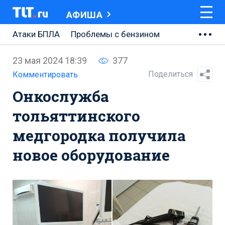
АФИША
Атаки БПЛА
Проблемы с бензином
АВТОВАЗ
23 мая 2024 18:39
377
Ремонт Центральной площади
Поделиться
Комментировать
Онкослужба
Ремонт Обводного шоссе
тольяттинского
Набережная Тольятти
медгородка получила
Неделя Тольятти
новое оборудование