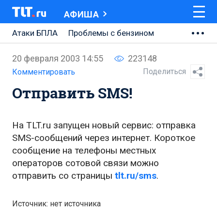
АФИША
Атаки БПЛА
Проблемы с бензином
АВТОВАЗ
20 февраля 2003 14:55
223148
Ремонт Центральной площади
Поделиться
Комментировать
Отправить SMS!
Ремонт Обводного шоссе
Набережная Тольятти
На TLT.ru запущен новый сервис: отправка
Неделя Тольятти
SMS-сообщений через интернет. Короткое
сообщение на телефоны местных
операторов сотовой связи можно
отправить со страницы
tlt.ru/sms
.
Источник: нет источника