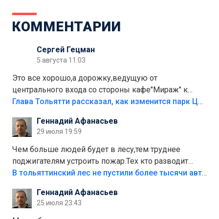
КОММЕНТАРИИ
Сергей Гецман
5 августа 11:03
Это все хорошо,а дорожку,ведущую от
центрального входа со стороны кафе"Мираж" к
аттракционам слабо доделать?А то бордюры
Глава Тольятти рассказал, как изменится парк Центрального района
положили,а плитки не хватило,т.к.осенью и зимой
Геннадий Афанасьев
лежала в парке и испортилась.Да еще,видимо,часть
29 июля 19:59
украли.
Чем больше людей будет в лесу,тем труднее
поджигателям устроить пожар.Тех кто разводит
костры,тех надо безбожно штрафовать.Камер полно
В тольяттинский лес не пустили более тысячи автомобилей
стоит,почему водители всё равно едут в лес?
Геннадий Афанасьев
Штрафы мизерные.
25 июля 23:43