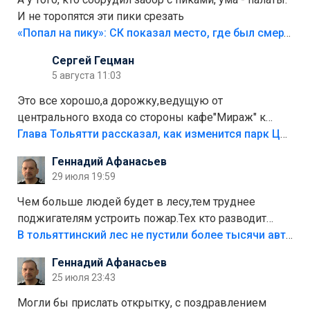
И не торопятся эти пики срезать
«Попал на пику»: СК показал место, где был смертельно травмирован ребенок в Тольятти
Сергей Гецман
5 августа 11:03
Это все хорошо,а дорожку,ведущую от
центрального входа со стороны кафе"Мираж" к
аттракционам слабо доделать?А то бордюры
Глава Тольятти рассказал, как изменится парк Центрального района
положили,а плитки не хватило,т.к.осенью и зимой
Геннадий Афанасьев
лежала в парке и испортилась.Да еще,видимо,часть
29 июля 19:59
украли.
Чем больше людей будет в лесу,тем труднее
поджигателям устроить пожар.Тех кто разводит
костры,тех надо безбожно штрафовать.Камер полно
В тольяттинский лес не пустили более тысячи автомобилей
стоит,почему водители всё равно едут в лес?
Геннадий Афанасьев
Штрафы мизерные.
25 июля 23:43
Могли бы прислать открытку, с поздравлением