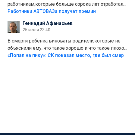
работникам,которые больше сорока лет отработали
на предприятии.
Работники АВТОВАЗа получат премии
Геннадий Афанасьев
25 июля 23:40
В смерти ребёнка виноваты родители,которые не
объяснили ему, что такое хорошо и что такое плохо!
Лезть через такой забор,верх безумия,есть же
«Попал на пику»: СК показал место, где был смертельно травмирован ребенок в Тольятти
калитка,ворота! Жалко ребёнка,но он сам выбрал
свою судьбу.