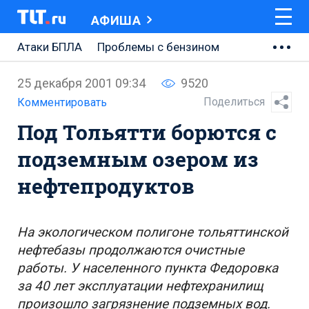
АФИША
Атаки БПЛА
Проблемы с бензином
АВТОВАЗ
25 декабря 2001 09:34
9520
Ремонт Центральной площади
Поделиться
Комментировать
Под Тольятти борются с
Ремонт Обводного шоссе
подземным озером из
Набережная Тольятти
нефтепродуктов
Неделя Тольятти
На экологическом полигоне тольяттинской
нефтебазы продолжаются очистные
работы. У населенного пункта Федоровка
за 40 лет эксплуатации нефтехранилищ
произошло загрязнение подземных вод.