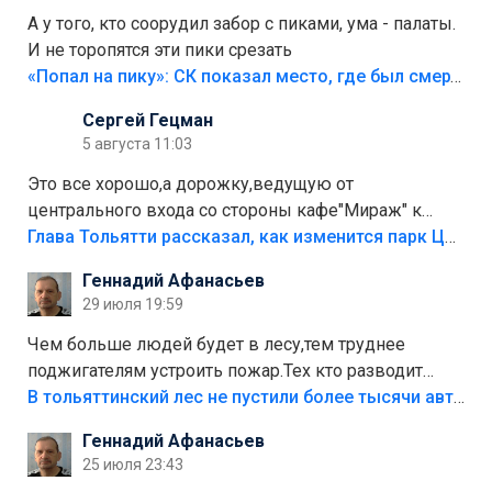
А у того, кто соорудил забор с пиками, ума - палаты.
И не торопятся эти пики срезать
«Попал на пику»: СК показал место, где был смертельно травмирован ребенок в Тольятти
Сергей Гецман
5 августа 11:03
Это все хорошо,а дорожку,ведущую от
центрального входа со стороны кафе"Мираж" к
аттракционам слабо доделать?А то бордюры
Глава Тольятти рассказал, как изменится парк Центрального района
положили,а плитки не хватило,т.к.осенью и зимой
Геннадий Афанасьев
лежала в парке и испортилась.Да еще,видимо,часть
29 июля 19:59
украли.
Чем больше людей будет в лесу,тем труднее
поджигателям устроить пожар.Тех кто разводит
костры,тех надо безбожно штрафовать.Камер полно
В тольяттинский лес не пустили более тысячи автомобилей
стоит,почему водители всё равно едут в лес?
Геннадий Афанасьев
Штрафы мизерные.
25 июля 23:43