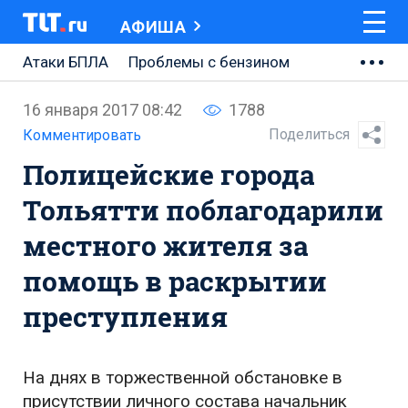
АФИША
Атаки БПЛА
Проблемы с бензином
АВТОВАЗ
16 января 2017 08:42
1788
Ремонт Центральной площади
Поделиться
Комментировать
Полицейские города
Ремонт Обводного шоссе
Тольятти поблагодарили
Набережная Тольятти
местного жителя за
Неделя Тольятти
помощь в раскрытии
преступления
На днях в торжественной обстановке в
присутствии личного состава начальник