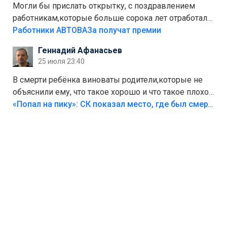
Могли бы прислать открытку, с поздравлением
работникам,которые больше сорока лет отработали
на предприятии.
Работники АВТОВАЗа получат премии
Геннадий Афанасьев
25 июля 23:40
В смерти ребёнка виноваты родители,которые не
объяснили ему, что такое хорошо и что такое плохо!
Лезть через такой забор,верх безумия,есть же
«Попал на пику»: СК показал место, где был смертельно травмирован ребенок в Тольятти
калитка,ворота! Жалко ребёнка,но он сам выбрал
свою судьбу.