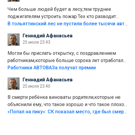
украли.
Чем больше людей будет в лесу,тем труднее
поджигателям устроить пожар.Тех кто разводит
костры,тех надо безбожно штрафовать.Камер полно
В тольяттинский лес не пустили более тысячи автомобилей
стоит,почему водители всё равно едут в лес?
Геннадий Афанасьев
Штрафы мизерные.
25 июля 23:43
Могли бы прислать открытку, с поздравлением
работникам,которые больше сорока лет отработали
на предприятии.
Работники АВТОВАЗа получат премии
Геннадий Афанасьев
25 июля 23:40
В смерти ребёнка виноваты родители,которые не
объяснили ему, что такое хорошо и что такое плохо!
Лезть через такой забор,верх безумия,есть же
«Попал на пику»: СК показал место, где был смертельно травмирован ребенок в Тольятти
калитка,ворота! Жалко ребёнка,но он сам выбрал
свою судьбу.