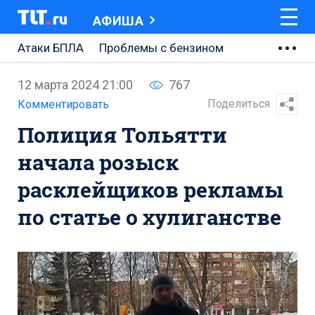
АФИША
Атаки БПЛА
Проблемы с бензином
АВТОВАЗ
12 марта 2024 21:00
767
Ремонт Центральной площади
Поделиться
Комментировать
Полиция Тольятти
Ремонт Обводного шоссе
начала розыск
Набережная Тольятти
расклейщиков рекламы
Неделя Тольятти
по статье о хулиганстве