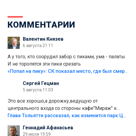
КОММЕНТАРИИ
Валентин Князев
6 августа 21:11
А у того, кто соорудил забор с пиками, ума - палаты.
И не торопятся эти пики срезать
«Попал на пику»: СК показал место, где был смертельно травмирован ребенок в Тольятти
Сергей Гецман
5 августа 11:03
Это все хорошо,а дорожку,ведущую от
центрального входа со стороны кафе"Мираж" к
аттракционам слабо доделать?А то бордюры
Глава Тольятти рассказал, как изменится парк Центрального района
положили,а плитки не хватило,т.к.осенью и зимой
Геннадий Афанасьев
лежала в парке и испортилась.Да еще,видимо,часть
29 июля 19:59