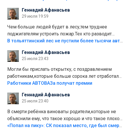
положили,а плитки не хватило,т.к.осенью и зимой
Геннадий Афанасьев
лежала в парке и испортилась.Да еще,видимо,часть
29 июля 19:59
украли.
Чем больше людей будет в лесу,тем труднее
поджигателям устроить пожар.Тех кто разводит
костры,тех надо безбожно штрафовать.Камер полно
В тольяттинский лес не пустили более тысячи автомобилей
стоит,почему водители всё равно едут в лес?
Геннадий Афанасьев
Штрафы мизерные.
25 июля 23:43
Могли бы прислать открытку, с поздравлением
работникам,которые больше сорока лет отработали
на предприятии.
Работники АВТОВАЗа получат премии
Геннадий Афанасьев
25 июля 23:40
В смерти ребёнка виноваты родители,которые не
объяснили ему, что такое хорошо и что такое плохо!
Лезть через такой забор,верх безумия,есть же
«Попал на пику»: СК показал место, где был смертельно травмирован ребенок в Тольятти