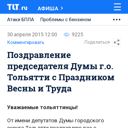
АФИША
Атаки БПЛА
Проблемы с бензином
АВТОВАЗ
30 апреля 2015 12:00
9225
Ремонт Центральной площади
Поделиться
Комментировать
Поздравление
Ремонт Обводного шоссе
председателя Думы г.о.
Набережная Тольятти
Тольятти с Праздником
Неделя Тольятти
Весны и Труда
Уважаемые тольяттинцы!
От имени депутатов Думы городского
округа Тольятти поздравляю вас с