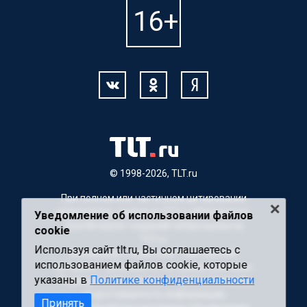
© 1998-2026, TLT.ru
При полном или частичном цитировании
материалов, ссылка на TLT.ru обязательна.
Уведомление об использовании файлов
Для Интернет-изданий гиперссылка на
cookie
TLT.ru
Используя сайт tlt.ru, Вы соглашаетесь с
Материалы с пометкой "Партнерский
использованием файлов cookie, которые
материал" публикуются на правах рекламы.
указаны в
Политике конфиденциальности
Редакция сайта не несет ответственности
за достоверность информации,
Принять