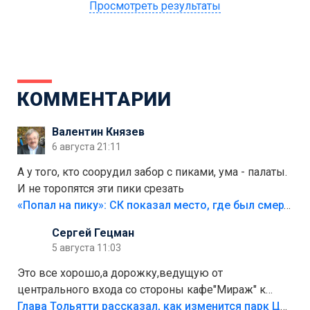
Просмотреть результаты
КОММЕНТАРИИ
Валентин Князев
6 августа 21:11
А у того, кто соорудил забор с пиками, ума - палаты.
И не торопятся эти пики срезать
«Попал на пику»: СК показал место, где был смертельно травмирован ребенок в Тольятти
Сергей Гецман
5 августа 11:03
Это все хорошо,а дорожку,ведущую от
центрального входа со стороны кафе"Мираж" к
аттракционам слабо доделать?А то бордюры
Глава Тольятти рассказал, как изменится парк Центрального района