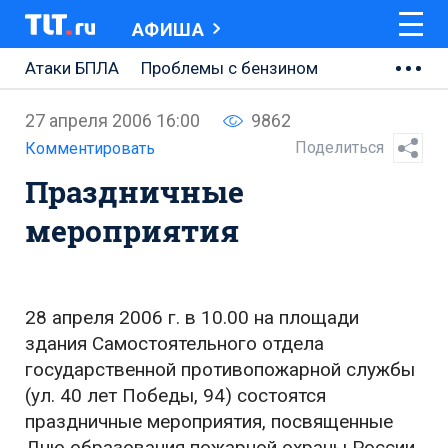
АФИША
Атаки БПЛА
Проблемы с бензином
АВТОВАЗ
27 апреля 2006 16:00
9862
Ремонт Центральной площади
Поделиться
Комментировать
Праздничные
Ремонт Обводного шоссе
мероприятия
Набережная Тольятти
Неделя Тольятти
28 апреля 2006 г. в 10.00 на площади
здания Самостоятельного отдела
государственной противопожарной службы
(ул. 40 лет Победы, 94) состоятся
праздничные мероприятия, посвященные
Дню образования пожарной охраны России.