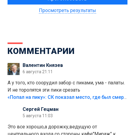
Просмотреть результаты
КОММЕНТАРИИ
Валентин Князев
6 августа 21:11
А у того, кто соорудил забор с пиками, ума - палаты.
И не торопятся эти пики срезать
«Попал на пику»: СК показал место, где был смертельно травмирован ребенок в Тольятти
Сергей Гецман
5 августа 11:03
Это все хорошо,а дорожку,ведущую от
центрального входа со стороны кафе"Мираж" к