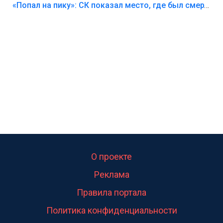
Лезть через такой забор,верх безумия,есть же
«Попал на пику»: СК показал место, где был смертельно травмирован ребенок в Тольятти
калитка,ворота! Жалко ребёнка,но он сам выбрал
свою судьбу.
О проекте
Реклама
Правила портала
Политика конфиденциальности