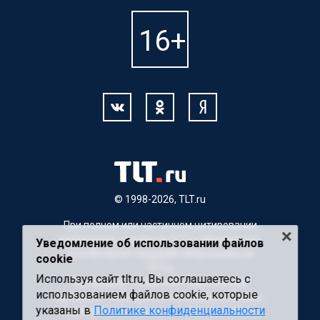
© 1998-2026, TLT.ru
При полном или частичном цитировании
материалов, ссылка на TLT.ru обязательна.
Уведомление об использовании файлов
Для Интернет-изданий гиперссылка на
cookie
TLT.ru
Используя сайт tlt.ru, Вы соглашаетесь с
Материалы с пометкой "Партнерский
использованием файлов cookie, которые
материал" публикуются на правах рекламы.
указаны в
Политике конфиденциальности
Редакция сайта не несет ответственности