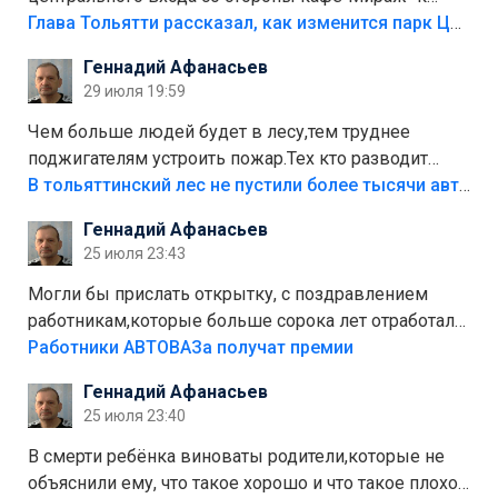
аттракционам слабо доделать?А то бордюры
Глава Тольятти рассказал, как изменится парк Центрального района
положили,а плитки не хватило,т.к.осенью и зимой
Геннадий Афанасьев
лежала в парке и испортилась.Да еще,видимо,часть
29 июля 19:59
украли.
Чем больше людей будет в лесу,тем труднее
поджигателям устроить пожар.Тех кто разводит
костры,тех надо безбожно штрафовать.Камер полно
В тольяттинский лес не пустили более тысячи автомобилей
стоит,почему водители всё равно едут в лес?
Геннадий Афанасьев
Штрафы мизерные.
25 июля 23:43
Могли бы прислать открытку, с поздравлением
работникам,которые больше сорока лет отработали
на предприятии.
Работники АВТОВАЗа получат премии
Геннадий Афанасьев
25 июля 23:40
В смерти ребёнка виноваты родители,которые не
объяснили ему, что такое хорошо и что такое плохо!