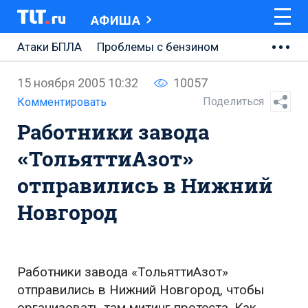
АФИША
Атаки БПЛА
Проблемы с бензином
АВТОВАЗ
15 ноября 2005 10:32
10057
Ремонт Центральной площади
Поделиться
Комментировать
Работники завода
Ремонт Обводного шоссе
«ТольяттиАзот»
Набережная Тольятти
отправились в Нижний
Неделя Тольятти
Новгород
Работники завода «ТольяттиАзот»
отправились в Нижний Новгород, чтобы
организовать там митинг протеста. Как