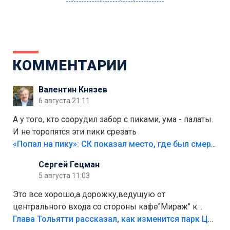
КОММЕНТАРИИ
Валентин Князев
6 августа 21:11
А у того, кто соорудил забор с пиками, ума - палаты.
И не торопятся эти пики срезать
«Попал на пику»: СК показал место, где был смертельно травмирован ребенок в Тольятти
Сергей Гецман
5 августа 11:03
Это все хорошо,а дорожку,ведущую от
центрального входа со стороны кафе"Мираж" к
аттракционам слабо доделать?А то бордюры
Глава Тольятти рассказал, как изменится парк Центрального района