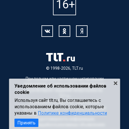
© 1998-2026, TLT.ru
При полном или частичном цитировании
материалов, ссылка на TLT.ru обязательна.
Уведомление об использовании файлов
Для Интернет-изданий гиперссылка на
cookie
TLT.ru
Используя сайт tlt.ru, Вы соглашаетесь с
Материалы с пометкой "Партнерский
использованием файлов cookie, которые
материал" публикуются на правах рекламы.
указаны в
Политике конфиденциальности
Редакция сайта не несет ответственности
за достоверность информации,
Принять
содержащейся в рекламных объявлениях