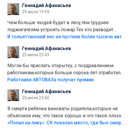
положили,а плитки не хватило,т.к.осенью и зимой
Геннадий Афанасьев
лежала в парке и испортилась.Да еще,видимо,часть
29 июля 19:59
украли.
Чем больше людей будет в лесу,тем труднее
поджигателям устроить пожар.Тех кто разводит
костры,тех надо безбожно штрафовать.Камер полно
В тольяттинский лес не пустили более тысячи автомобилей
стоит,почему водители всё равно едут в лес?
Геннадий Афанасьев
Штрафы мизерные.
25 июля 23:43
Могли бы прислать открытку, с поздравлением
работникам,которые больше сорока лет отработали
на предприятии.
Работники АВТОВАЗа получат премии
Геннадий Афанасьев
25 июля 23:40
В смерти ребёнка виноваты родители,которые не
объяснили ему, что такое хорошо и что такое плохо!
Лезть через такой забор,верх безумия,есть же
«Попал на пику»: СК показал место, где был смертельно травмирован ребенок в Тольятти
калитка,ворота! Жалко ребёнка,но он сам выбрал