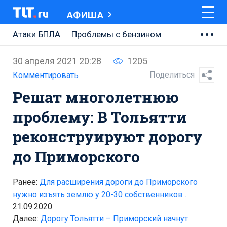
АФИША
Атаки БПЛА
Проблемы с бензином
АВТОВАЗ
30 апреля 2021 20:28
1205
Ремонт Центральной площади
Поделиться
Комментировать
Решат многолетнюю
Ремонт Обводного шоссе
проблему: В Тольятти
Набережная Тольятти
реконструируют дорогу
Неделя Тольятти
до Приморского
Ранее:
Для расширения дороги до Приморского
нужно изъять землю у 20-30 собственников .
21.09.2020
Далее:
Дорогу Тольятти – Приморский начнут