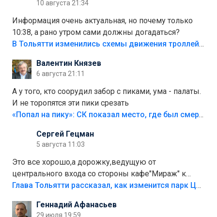
10 августа 21:34
Информация очень актуальная, но почему только
10:38, а рано утром сами должны догадаться?
В Тольятти изменились схемы движения троллейбусов
Валентин Князев
6 августа 21:11
А у того, кто соорудил забор с пиками, ума - палаты.
И не торопятся эти пики срезать
«Попал на пику»: СК показал место, где был смертельно травмирован ребенок в Тольятти
Сергей Гецман
5 августа 11:03
Это все хорошо,а дорожку,ведущую от
центрального входа со стороны кафе"Мираж" к
аттракционам слабо доделать?А то бордюры
Глава Тольятти рассказал, как изменится парк Центрального района
положили,а плитки не хватило,т.к.осенью и зимой
Геннадий Афанасьев
лежала в парке и испортилась.Да еще,видимо,часть
29 июля 19:59