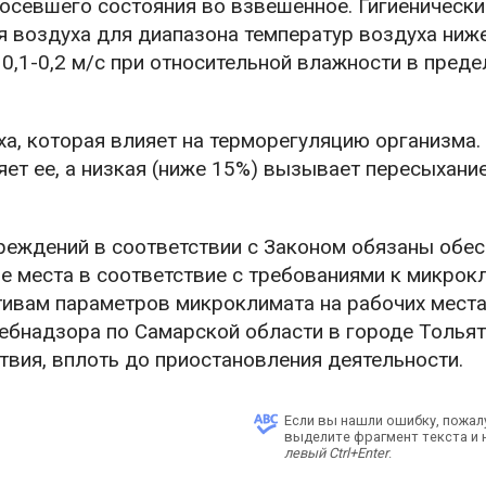
 осевшего состояния во взвешенное. Гигиенически
 воздуха для диапазона температур воздуха ниж
0,1-0,2 м/с при относительной влажности в преде
а, которая влияет на терморегуляцию организма.
ет ее, а низкая (ниже 15%) вызывает пересыхани
чреждений в соответствии с Законом обязаны обес
е места в соответствие с требованиями к микрокл
тивам параметров микроклимата на рабочих места
ебнадзора по Самарской области в городе Тольят
вия, вплоть до приостановления деятельности.
Если вы нашли ошибку, пожал
выделите фрагмент текста и
левый Ctrl+Enter
.