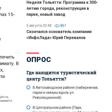
Неделя Тольятти: Программа к 300-
е
летию города, реконструкция в
лах 15-
парке, новый завод
5 августа 20:48
861
Скончался основатель компании
«ИнфоЛада» Юрий Перевалов
е
печить
ОПРОС
имату. В
х,
Где находится туристический
ти
центр Тольятти?
В Автозаводском районе (набережная,
парки и скверы вдоль ул.
уйста,
Революционной)
 нажмите
В Центральном районе (Парк,