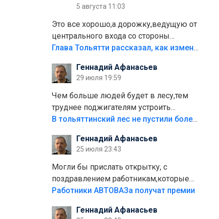
5 августа 11:03
Это все хорошо,а дорожку,ведущую от
центрального входа со стороны
кафе"Мираж" к аттракционам слабо
Глава Тольятти рассказал, как изменится парк Центрального района
доделать?А то бордюры положили,а
Геннадий Афанасьев
плитки не хватило,т.к.осенью и зимой
29 июля 19:59
лежала в парке и испортилась.Да
еще,видимо,часть украли.
Чем больше людей будет в лесу,тем
труднее поджигателям устроить
пожар.Тех кто разводит костры,тех
В тольяттинский лес не пустили более тысячи автомобилей
надо безбожно штрафовать.Камер
Геннадий Афанасьев
полно стоит,почему водители всё
25 июля 23:43
равно едут в лес? Штрафы мизерные.
Могли бы прислать открытку, с
поздравлением работникам,которые
больше сорока лет отработали на
Работники АВТОВАЗа получат премии
предприятии.
Геннадий Афанасьев