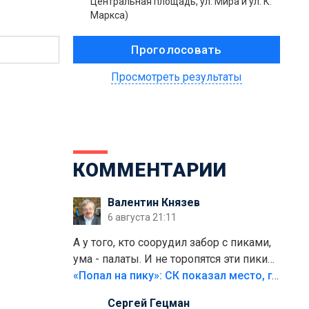
Центральная площадь, ул. Мира и ул. К.
Маркса)
Просмотреть результаты
КОММЕНТАРИИ
Валентин Князев
6 августа 21:11
А у того, кто соорудил забор с пиками,
ума - палаты. И не торопятся эти пики
срезать
«Попал на пику»: СК показал место, где был смертельно травмирован ребенок в Тольятти
Сергей Гецман