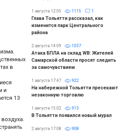
1 августа 12:05
1115
1
Глава Тольятти рассказал, как
изменится парк Центрального
района
2 августа 14:09
1037
изма.
Атака БПЛА на склад WB: Жителей
дственных
Самарской области просят следить
тах в
за самочувствием
1 августа 17:47
922
иеся
На набережной Тольятти пресекают
м и
незаконную торговлю
ется 13
1 августа 15:02
913
В Тольятти появился новый мурал
 воздуха.
странять
2 августа 17:08
908