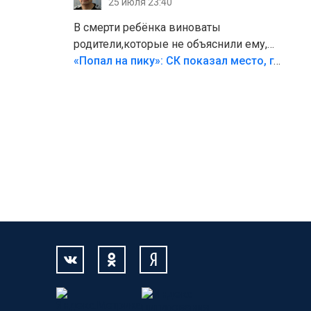
25 июля 23:40
В смерти ребёнка виноваты
родители,которые не объяснили ему,
что такое хорошо и что такое плохо!
«Попал на пику»: СК показал место, где был смертельно травмирован ребенок в Тольятти
Лезть через такой забор,верх
безумия,есть же калитка,ворота!
Жалко ребёнка,но он сам выбрал свою
судьбу.