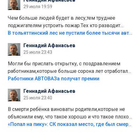
лежала в парке и испортилась.Да еще,видимо,часть
29 июля 19:59
украли.
Чем больше людей будет в лесу,тем труднее
поджигателям устроить пожар.Тех кто разводит
костры,тех надо безбожно штрафовать.Камер полно
В тольяттинский лес не пустили более тысячи автомобилей
стоит,почему водители всё равно едут в лес?
Геннадий Афанасьев
Штрафы мизерные.
25 июля 23:43
Могли бы прислать открытку, с поздравлением
работникам,которые больше сорока лет отработали
на предприятии.
Работники АВТОВАЗа получат премии
Геннадий Афанасьев
25 июля 23:40
В смерти ребёнка виноваты родители,которые не
объяснили ему, что такое хорошо и что такое плохо!
Лезть через такой забор,верх безумия,есть же
«Попал на пику»: СК показал место, где был смертельно травмирован ребенок в Тольятти
калитка,ворота! Жалко ребёнка,но он сам выбрал
свою судьбу.