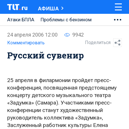
АФИША
Атаки БПЛА
Проблемы с бензином
АВТОВАЗ
24 апреля 2006 12:00
9942
Ремонт Центральной площади
Поделиться
Комментировать
Русский сувенир
Ремонт Обводного шоссе
Набережная Тольятти
Неделя Тольятти
25 апреля в филармонии пройдет пресс-
конференция, посвященная предстоящему
концерту детского музыкального театра
«Задумка» (Самара). Участниками пресс-
конференции станут художественный
руководитель коллектива «Задумка»,
Заслуженный работник культуры Елена