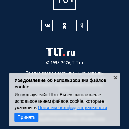
© 1998-2026, TLT.ru
При полном или частичном цитировании
материалов, ссылка на TLT.ru обязательна.
Уведомление об использовании файлов
Для Интернет-изданий гиперссылка на
cookie
TLT.ru
Используя сайт tlt.ru, Вы соглашаетесь с
Материалы с пометкой "Партнерский
использованием файлов cookie, которые
материал" публикуются на правах рекламы.
указаны в
Политике конфиденциальности
Редакция сайта не несет ответственности
за достоверность информации,
Принять
содержащейся в рекламных объявлениях