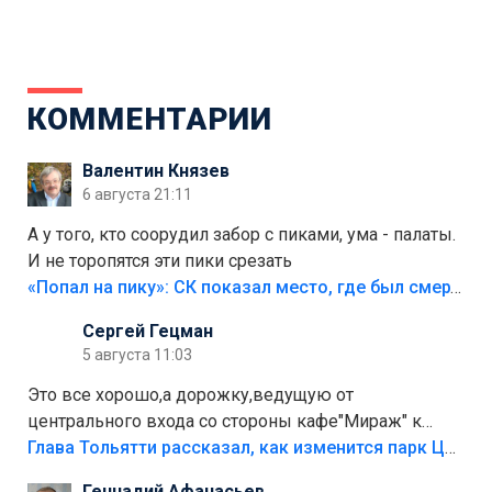
КОММЕНТАРИИ
Валентин Князев
6 августа 21:11
А у того, кто соорудил забор с пиками, ума - палаты.
И не торопятся эти пики срезать
«Попал на пику»: СК показал место, где был смертельно травмирован ребенок в Тольятти
Сергей Гецман
5 августа 11:03
Это все хорошо,а дорожку,ведущую от
центрального входа со стороны кафе"Мираж" к
аттракционам слабо доделать?А то бордюры
Глава Тольятти рассказал, как изменится парк Центрального района
положили,а плитки не хватило,т.к.осенью и зимой
Геннадий Афанасьев