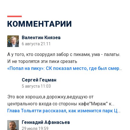
КОММЕНТАРИИ
Валентин Князев
6 августа 21:11
А у того, кто соорудил забор с пиками, ума - палаты.
И не торопятся эти пики срезать
«Попал на пику»: СК показал место, где был смертельно травмирован ребенок в Тольятти
Сергей Гецман
5 августа 11:03
Это все хорошо,а дорожку,ведущую от
центрального входа со стороны кафе"Мираж" к
аттракционам слабо доделать?А то бордюры
Глава Тольятти рассказал, как изменится парк Центрального района
положили,а плитки не хватило,т.к.осенью и зимой
Геннадий Афанасьев
лежала в парке и испортилась.Да еще,видимо,часть
29 июля 19:59