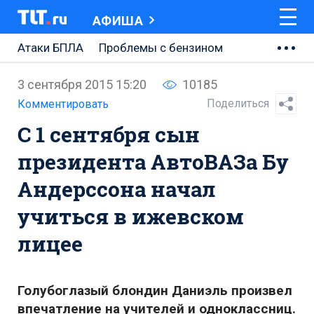
АФИША
Атаки БПЛА
Проблемы с бензином
АВТОВАЗ
3 сентября 2015 15:20
10185
Ремонт Центральной площади
Поделиться
Комментировать
С 1 сентября сын
Ремонт Обводного шоссе
президента АвтоВАЗа Бу
Набережная Тольятти
Андерссона начал
Неделя Тольятти
учиться в ижевском
лицее
Голубоглазый блондин Даниэль произвел
впечатление на учителей и одноклассниц.