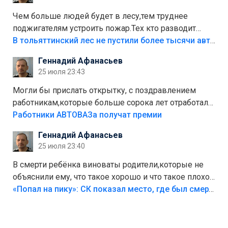
украли.
Чем больше людей будет в лесу,тем труднее
поджигателям устроить пожар.Тех кто разводит
костры,тех надо безбожно штрафовать.Камер полно
В тольяттинский лес не пустили более тысячи автомобилей
стоит,почему водители всё равно едут в лес?
Геннадий Афанасьев
Штрафы мизерные.
25 июля 23:43
Могли бы прислать открытку, с поздравлением
работникам,которые больше сорока лет отработали
на предприятии.
Работники АВТОВАЗа получат премии
Геннадий Афанасьев
25 июля 23:40
В смерти ребёнка виноваты родители,которые не
объяснили ему, что такое хорошо и что такое плохо!
Лезть через такой забор,верх безумия,есть же
«Попал на пику»: СК показал место, где был смертельно травмирован ребенок в Тольятти
калитка,ворота! Жалко ребёнка,но он сам выбрал
свою судьбу.